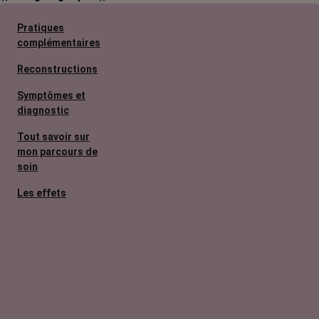
Pratiques
complémentaires
Reconstructions
Symptômes et
diagnostic
Tout savoir sur
mon parcours de
soin
Les effets
secondaires
Cancers
métastatiques
Facteurs de
risque et
prévention