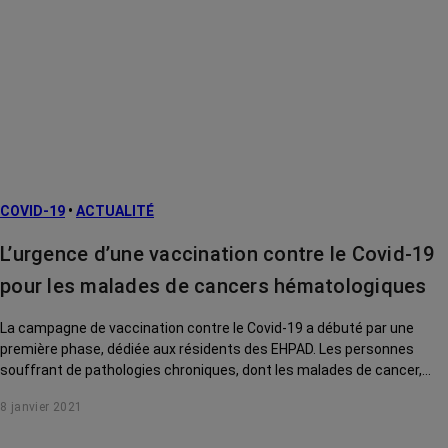
COVID-19
•
ACTUALITÉ
L’urgence d’une vaccination contre le Covid-19
pour les malades de cancers hématologiques
La campagne de vaccination contre le Covid-19 a débuté par une
première phase, dédiée aux résidents des EHPAD. Les personnes
souffrant de pathologies chroniques, dont les malades de cancer,
pourront être vaccinées lors d’une deuxième période. Plusieurs
8 janvier 2021
spécialistes appellent à accélérer.