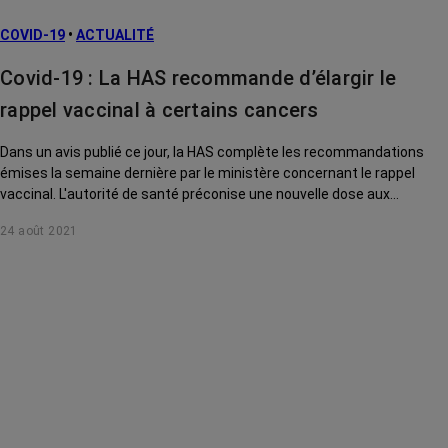
COVID-19
•
ACTUALITÉ
Covid-19 : La HAS recommande d’élargir le
rappel vaccinal à certains cancers
Dans un avis publié ce jour, la HAS complète les recommandations
émises la semaine dernière par le ministère concernant le rappel
vaccinal. L'autorité de santé préconise une nouvelle dose aux
personnes de plus de 65 ans ou souffrant de comorbidités. Les
24 août 2021
personnes atteintes d'un cancer hématologique ou en progression
sont concernées.