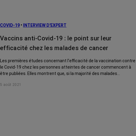
COVID-19
•
INTERVIEW D'EXPERT
Vaccins anti-Covid-19 : le point sur leur
efficacité chez les malades de cancer
Les premières études concernant l'efficacité de la vaccination contre
le Covid-19 chez les personnes atteintes de cancer commencent à
être publiées. Elles montrent que, si la majorité des malades
répondent au vaccin, leur taux d'anticorps reste plus faible que dans
5 août 2021
la population générale, notamment en cas de cancers
hématologiques. Quelle incidence sur leur protection face à la
maladie ? Faudra-t-il prévoir une 3ème dose pour tous les malades ?
On fait le point avec le Dr Jérôme Barrière, oncologue à la clinique
Saint Jean de Cagnes-sur-Mer.