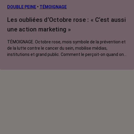
L’après cancer
DOUBLE PEINE
•
TÉMOIGNAGE
Traitements
Les oubliées d’Octobre rose : « C’est aussi
contre le cancer
une action marketing »
La vie autour
TÉMOIGNAGE. Octobre rose, mois symbole de la prévention et
de la lutte contre le cancer du sein, mobilise médias,
institutions et grand public. Comment le perçoit-on quand on
est une femme touchée par un tout autre cancer ?
Emmanuelle, touchée par un cancer du rein métastatique,
soutien l'évènement mais regrette son instrumentalisation à
des fins commerciales.