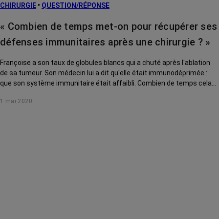
CHIRURGIE
•
QUESTION/RÉPONSE
« Combien de temps met-on pour récupérer ses
défenses immunitaires après une chirurgie ? »
Françoise a son taux de globules blancs qui a chuté après l'ablation
de sa tumeur. Son médecin lui a dit qu'elle était immunodéprimée :
que son système immunitaire était affaibli. Combien de temps cela
va-t-il durer ? Le Pr Saghatchian, oncologue à Gustave Roussy et à
1 mai 2020
l'hôpital américain, répond à sa question.