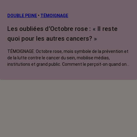
DOUBLE PEINE
•
TÉMOIGNAGE
Les oubliées d’Octobre rose : « Il reste
quoi pour les autres cancers? »
TÉMOIGNAGE. Octobre rose, mois symbole de la prévention et
de la lutte contre le cancer du sein, mobilise médias,
institutions et grand public. Comment le perçoit-on quand on
est une femme touchée par un tout autre cancer ? Manon,
touchée par un cancer du poumon métastatique, regrette que
l'évènement capte autant d'attention au détriment d'autres
causes.