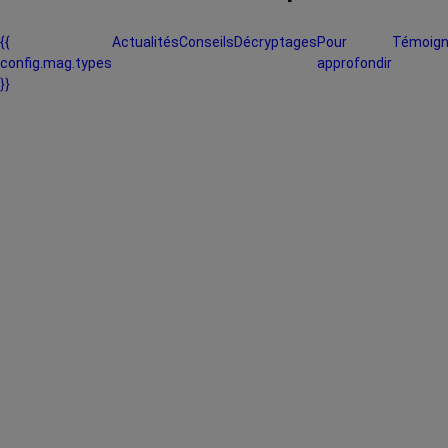
{{
Actualités
Conseils
Décryptages
Pour
Témoig
config.mag.types
approfondir
}}