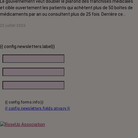
Le gouvernement veut doubler le plafond des franchises médicales
et cible ouvertement les patients qui achètent plus de 50 boîtes de
médicaments par an ou consultent plus de 25 fois. Derrière ce
discours sur la « responsabilisation », ce sont en réalité les malades
23 juillet 2026
chroniques, et en premier lieu les personnes touchées par un cancer,
qui vont payer le prix fort. RoseUp alerte : cette mesure ne
responsabilise personne, elle punit des patients qui n'ont pas le choix.
{{ config.newsletters.label}}
{{ config.forms.info }}
{{ config.newsletters.fields.privacy }}