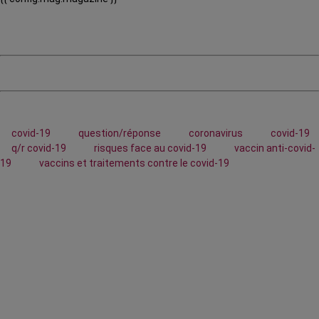
covid-19
question/réponse
coronavirus
covid-19
q/r covid-19
risques face au covid-19
vaccin anti-covid-
19
vaccins et traitements contre le covid-19