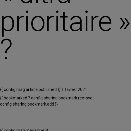
prioritaire »
?
{{ config.mag.article.published }} 1 février 2021
{{ bookmarked ? config.sharing.bookmark.remove :
config.sharing.bookmark.add }}
{{ config.mag.magazine }}