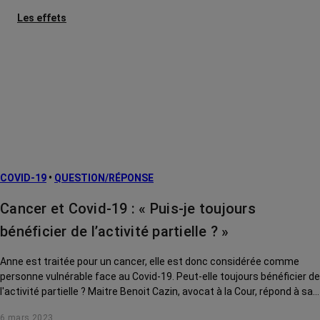
Les effets
secondaires
Cancers
métastatiques
Facteurs de
risque et
prévention
L’après cancer
COVID-19
•
QUESTION/RÉPONSE
Traitements
contre le cancer
Cancer et Covid-19 : « Puis-je toujours
La vie autour
bénéficier de l’activité partielle ? »
Anne est traitée pour un cancer, elle est donc considérée comme
personne vulnérable face au Covid-19. Peut-elle toujours bénéficier de
l'activité partielle ? Maitre Benoit Cazin, avocat à la Cour, répond à sa
question.
6 mars 2023