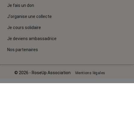
Je fais un don
J'organise une collecte
Je cours solidaire
Je deviens ambassadrice
Nos partenaires
© 2026 - RoseUp Association
Mentions légales