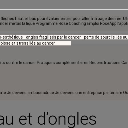
flèches haut et bas pour évaluer entrer pour aller à la page désirée. Uti
ncer métastatique
Programme Rose Coaching Emploi
RoseApp l’appl
io-esthétique
ongles fragilisés par le cancer
perte de sourcils liée a
oisse et stress liés au cancer
ts contre le cancer
Pratiques complémentaires
Reconstructions
Can
rate
Je deviens ambassadrice
Je deviens une entreprise partenaire
Oc
u et d'ongles
u et d’ongles