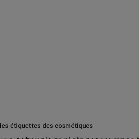
 les étiquettes des cosmétiques
 et autres composants chimiques... Encore faut-il savoir décrypter les étiquettes de vos produits de