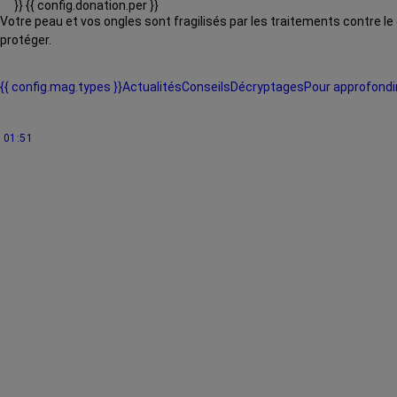
}}
{{ config.donation.per }}
Votre peau et vos ongles sont fragilisés par les traitements contre le
protéger.
{{ config.mag.types }}
Actualités
Conseils
Décryptages
Pour approfondi
01:51