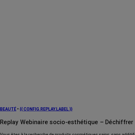
BEAUTÉ
•
{{ CONFIG.REPLAY.LABEL }}
Replay Webinaire socio-esthétique – Déchiffrer
Vous êtes à la recherche de produits cosmétiques sains, sans additifs, sans ingrédients controversés