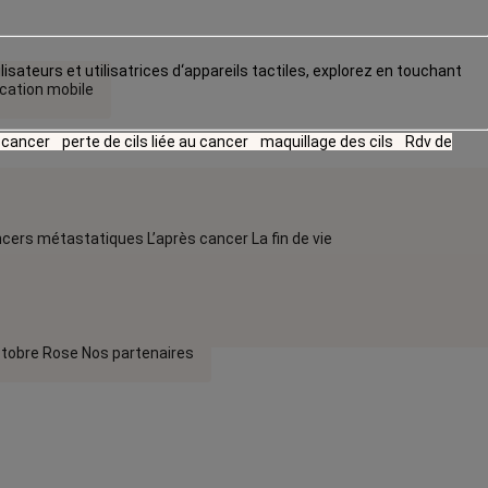
lisateurs et utilisatrices d‘appareils tactiles, explorez en touchant
ication mobile
u cancer
perte de cils liée au cancer
maquillage des cils
Rdv de
cers métastatiques
L’après cancer
La fin de vie
tobre Rose
Nos partenaires