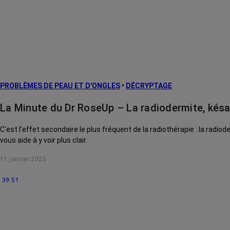
PROBLÈMES DE PEAU ET D'ONGLES
•
DÉCRYPTAGE
La Minute du Dr RoseUp – La radiodermite, késa
C'est l’effet secondaire le plus fréquent de la radiothérapie : la radio
vous aide à y voir plus clair.
11 janvier 2025
39:51