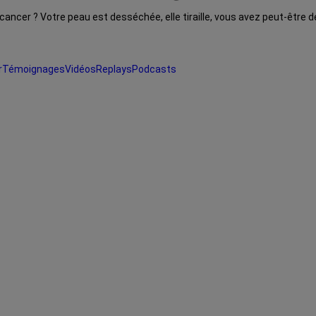
 cancer ? Votre peau est desséchée, elle tiraille, vous avez peut-être
r
Témoignages
Vidéos
Replays
Podcasts