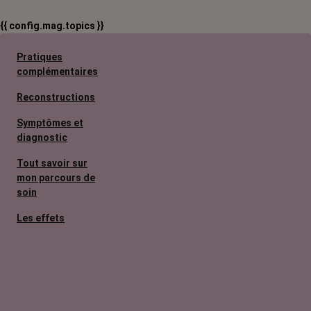
{{ config.mag.topics }}
Pratiques
complémentaires
Reconstructions
Symptômes et
diagnostic
Tout savoir sur
mon parcours de
soin
Les effets
secondaires
Cancers
métastatiques
Facteurs de