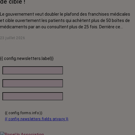
de cible !
Le gouvernement veut doubler le plafond des franchises médicales
et cible ouvertement les patients qui achètent plus de 50 boîtes de
médicaments par an ou consultent plus de 25 fois. Derrière ce
discours sur la « responsabilisation », ce sont en réalité les malades
23 juillet 2026
chroniques, et en premier lieu les personnes touchées par un cancer,
qui vont payer le prix fort. RoseUp alerte : cette mesure ne
responsabilise personne, elle punit des patients qui n'ont pas le choix.
{{ config.newsletters.label}}
{{ config.forms.info }}
{{ config.newsletters.fields.privacy }}