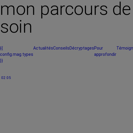
mon parcours de
soin
{{
Actualités
Conseils
Décryptages
Pour
Témoig
config.mag.types
approfondir
}}
02:05