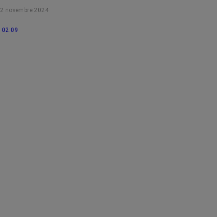
RoseUp, incarné par Gerald Kierzek, vous explique tout !
2 novembre 2024
02:09