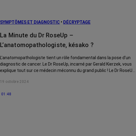
SYMPTÔMES ET DIAGNOSTIC
•
DÉCRYPTAGE
La Minute du Dr RoseUp –
L’anatomopathologiste, késako ?
L’anatomopathologiste tient un rôle fondamental dans la pose d'un
diagnostic de cancer. Le Dr RoseUp, incarné par Gerald Kierzek, vous
explique tout sur ce médecin méconnu du grand public ! Le Dr RoseUp,
incarné par Gerald Kierzek, vous explique tout !
19 octobre 2024
01:48