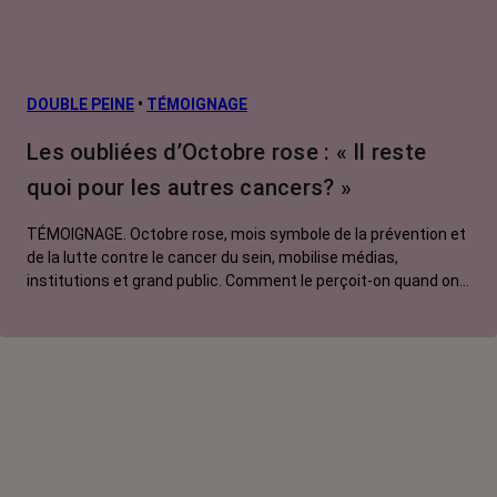
DOUBLE PEINE
•
TÉMOIGNAGE
Les oubliées d’Octobre rose : « Il reste
quoi pour les autres cancers? »
TÉMOIGNAGE. Octobre rose, mois symbole de la prévention et
de la lutte contre le cancer du sein, mobilise médias,
institutions et grand public. Comment le perçoit-on quand on
est une femme touchée par un tout autre cancer ? Manon,
touchée par un cancer du poumon métastatique, regrette que
l'évènement capte autant d'attention au détriment d'autres
causes.