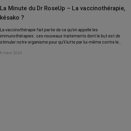
La Minute du Dr RoseUp – La vaccinothérapie,
késako ?
La vaccinothérapie fait partie de ce qu’on appelle les
immunothérapies : ces nouveaux traitements dont le but est de
stimuler notre organisme pour qu’il lutte par lui-même contre le
cancer. Comment ça marche ? On vous explique tout.
8 mars 2024