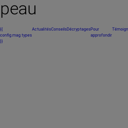
peau
{{
Actualités
Conseils
Décryptages
Pour
Témoig
config.mag.types
approfondir
}}