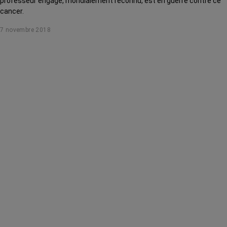
professeur engagé, mondialement reconnu, est en guerre contre ce
cancer.
7 novembre 2018