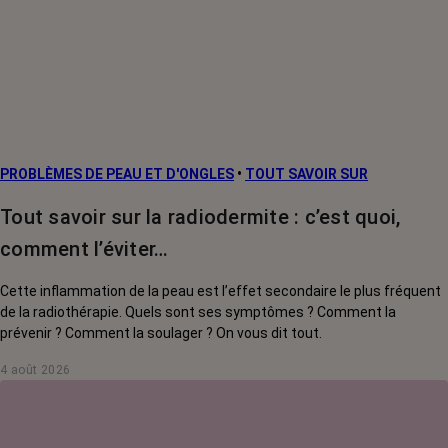
Cancers
métastatiques
L’après cancer
Facteurs de
risque et
prévention
PROBLÈMES DE PEAU ET D'ONGLES
•
TOUT SAVOIR SUR
Traitements
contre le cancer
Tout savoir sur la radiodermite : c’est quoi,
La vie autour
comment l’éviter…
Cette inflammation de la peau est l’effet secondaire le plus fréquent
de la radiothérapie. Quels sont ses symptômes ? Comment la
prévenir ? Comment la soulager ? On vous dit tout.
4 août 2026