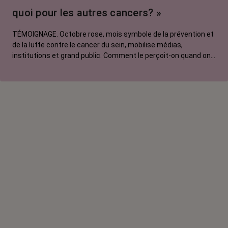
quoi pour les autres cancers? »
TÉMOIGNAGE. Octobre rose, mois symbole de la prévention et
de la lutte contre le cancer du sein, mobilise médias,
institutions et grand public. Comment le perçoit-on quand on
est une femme touchée par un tout autre cancer ? Manon,
touchée par un cancer du poumon métastatique, regrette que
l'évènement capte autant d'attention au détriment d'autres
causes.