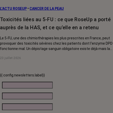
L’ACTU ROSEUP
•
CANCER DE LA PEAU
Toxicités liées au 5-FU : ce que RoseUp a porté
auprès de la HAS, et ce qu’elle en a retenu
Le 5-FU, une des chimiothérapies les plus prescrites en France, peut
provoquer des toxicités sévères chez les patients dont l'enzyme DPD
fonctionne mal. Un dépistage sanguin obligatoire existe déjà mais la
HAS a voulu savoir si une analyse génétique complémentaire devait,
23 juillet 2026
elle aussi, devenir systématique. RoseUp a donné son avis. Voici ce
que la Haute Autorité de santé en a retenu.
{{ config.newsletters.label}}