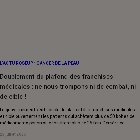
L’ACTU ROSEUP
•
CANCER DE LA PEAU
Doublement du plafond des franchises
médicales : ne nous trompons ni de combat, ni
de cible !
Le gouvernement veut doubler le plafond des franchises médicales
et cible ouvertement les patients qui achètent plus de 50 boîtes de
médicaments par an ou consultent plus de 25 fois. Derrière ce
discours sur la « responsabilisation », ce sont en réalité les malades
23 juillet 2026
chroniques, et en premier lieu les personnes touchées par un cancer,