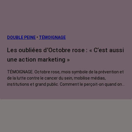
métastatiques
Facteurs de
risque et
prévention
L’après cancer
DOUBLE PEINE
•
TÉMOIGNAGE
Traitements
Les oubliées d’Octobre rose : « C’est aussi
contre le cancer
une action marketing »
La vie autour
TÉMOIGNAGE. Octobre rose, mois symbole de la prévention et
de la lutte contre le cancer du sein, mobilise médias,
institutions et grand public. Comment le perçoit-on quand on
est une femme touchée par un tout autre cancer ?
Emmanuelle, touchée par un cancer du rein métastatique,
soutien l'évènement mais regrette son instrumentalisation à
des fins commerciales.