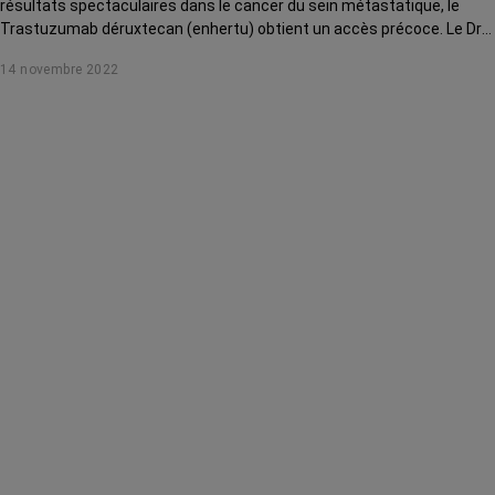
résultats spectaculaires dans le cancer du sein métastatique, le
Trastuzumab déruxtecan (enhertu) obtient un accès précoce. Le Dr
Olivier Tredan, coordonnateur du Département de cancérologie
14 novembre 2022
médicale au centre Léon Bérard (Lyon), nous explique quel est ce
nouveau traitement et quelles patientes pourront en bénéficier.