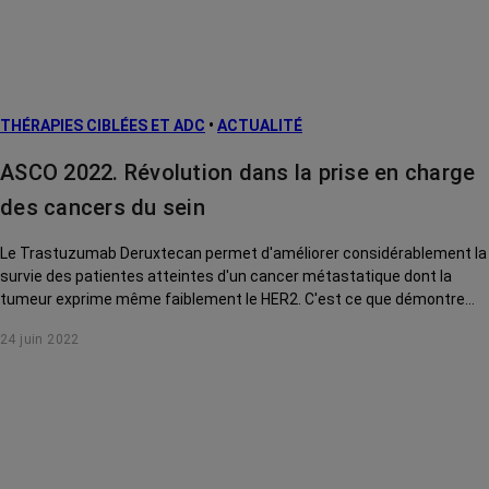
THÉRAPIES CIBLÉES ET ADC
•
ACTUALITÉ
ASCO 2022. Révolution dans la prise en charge
des cancers du sein
Le Trastuzumab Deruxtecan permet d'améliorer considérablement la
survie des patientes atteintes d'un cancer métastatique dont la
tumeur exprime même faiblement le HER2. C'est ce que démontre
une étude présentée à l'ASCO qui va révolutionner la prise en charge
24 juin 2022
du cancer du sein. Explications du Pr Saghatchian.