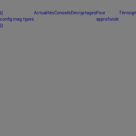
{{
Actualités
Conseils
Décryptages
Pour
Témoig
config.mag.types
approfondir
}}