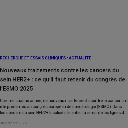
RECHERCHE ET ESSAIS CLINIQUES
•
ACTUALITÉ
Nouveaux traitements contre les cancers du
sein HER2+ : ce qu’il faut retenir du congrès de
l’ESMO 2025
Comme chaque année, de nouveaux traitements contre le cancer ont
été présentés au congrès européen de cancérologie (ESMO). Dans
les cancers du sein HER2+ localisés, le enhertu remonte les lignes de
traitement. Décryptage avec le Pr Thomas Bachelot, oncologue au
30 octobre 2025
Centre Léon Bérard (Lyon).