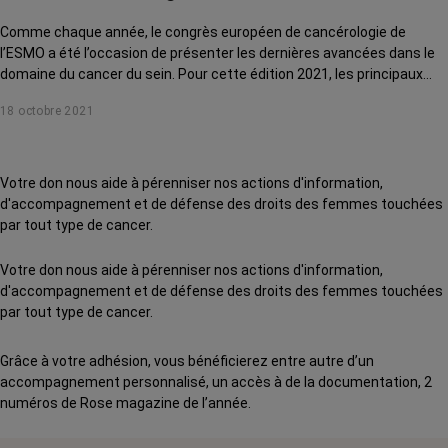
Comme chaque année, le congrès européen de cancérologie de
l’ESMO a été l’occasion de présenter les dernières avancées dans le
domaine du cancer du sein. Pour cette édition 2021, les principaux
sous-types sont concernés : triple négatifs, HER2+ et
18 octobre 2021
hormonodépendants. On fait le point avec le Dr Tredan,
coordonnateur du Département de cancérologie médicale au centre
Léon Bérard (Lyon).
Votre don nous aide à pérenniser nos actions d'information,
d'accompagnement et de défense des droits des femmes touchées
par tout type de cancer.
Votre don nous aide à pérenniser nos actions d'information,
d'accompagnement et de défense des droits des femmes touchées
par tout type de cancer.
Grâce à votre adhésion, vous bénéficierez entre autre d’un
accompagnement personnalisé, un accès à de la documentation, 2
numéros de Rose magazine de l’année.