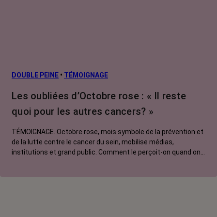
DOUBLE PEINE
•
TÉMOIGNAGE
Les oubliées d’Octobre rose : « Il reste
quoi pour les autres cancers? »
TÉMOIGNAGE. Octobre rose, mois symbole de la prévention et
de la lutte contre le cancer du sein, mobilise médias,
institutions et grand public. Comment le perçoit-on quand on
est une femme touchée par un tout autre cancer ? Manon,
touchée par un cancer du poumon métastatique, regrette que
l'évènement capte autant d'attention au détriment d'autres
causes.