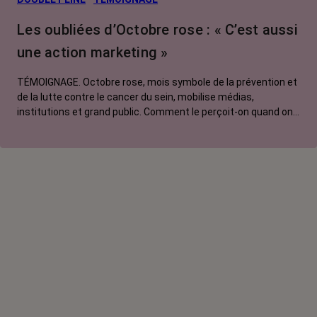
Traitements
Les oubliées d’Octobre rose : « C’est aussi
contre le cancer
une action marketing »
La vie autour
TÉMOIGNAGE. Octobre rose, mois symbole de la prévention et
de la lutte contre le cancer du sein, mobilise médias,
institutions et grand public. Comment le perçoit-on quand on
est une femme touchée par un tout autre cancer ?
Emmanuelle, touchée par un cancer du rein métastatique,
soutien l'évènement mais regrette son instrumentalisation à
des fins commerciales.