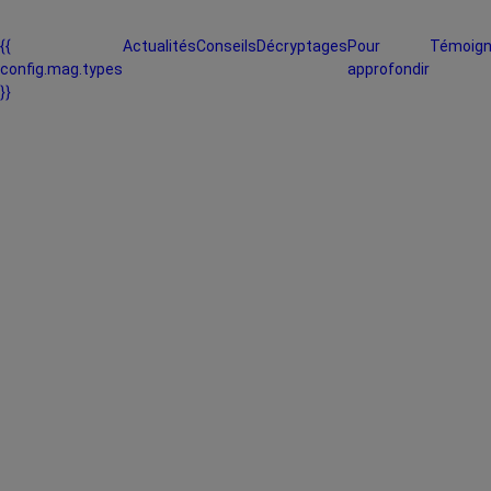
{{
Actualités
Conseils
Décryptages
Pour
Témoig
config.mag.types
approfondir
}}