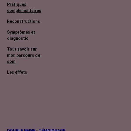
Pratiques
complémentaires
Reconstructions
Symptômes et
diagnostic
Tout savoir sur
mon parcours de
soin
Les effets
secondaires
Cancers
métastatiques
Facteurs de
risque et
prévention
L’après cancer
DOUBLE PEINE
•
TÉMOIGNAGE