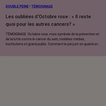
DOUBLE PEINE
•
TÉMOIGNAGE
Les oubliées d’Octobre rose : « Il reste
quoi pour les autres cancers? »
TÉMOIGNAGE. Octobre rose, mois symbole de la prévention et
de la lutte contre le cancer du sein, mobilise médias,
institutions et grand public. Comment le perçoit-on quand on
est une femme touchée par un tout autre cancer ? Manon,
touchée par un cancer du poumon métastatique, regrette que
l'évènement capte autant d'attention au détriment d'autres
causes.