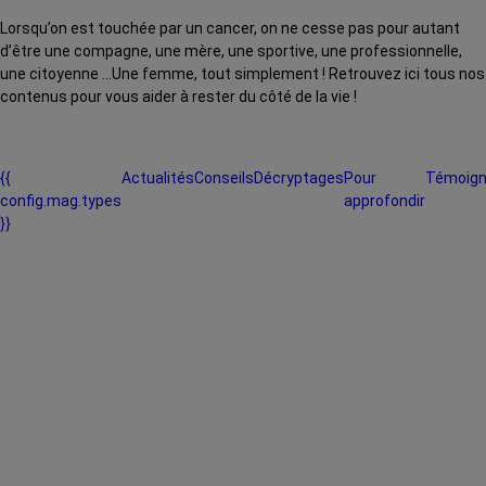
Lorsqu’on est touchée par un cancer, on ne cesse pas pour autant
d’être une compagne, une mère, une sportive, une professionnelle,
une citoyenne …Une femme, tout simplement ! Retrouvez ici tous nos
contenus pour vous aider à rester du côté de la vie !
{{
Actualités
Conseils
Décryptages
Pour
Témoig
config.mag.types
approfondir
}}