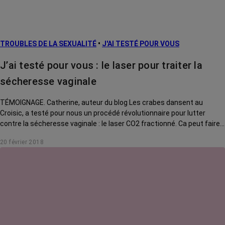
TROUBLES DE LA SEXUALITÉ
•
J'AI TESTÉ POUR VOUS
J’ai testé pour vous : le laser pour traiter la
sécheresse vaginale
TÉMOIGNAGE. Catherine, auteur du blog Les crabes dansent au
Croisic, a testé pour nous un procédé révolutionnaire pour lutter
contre la sécheresse vaginale : le laser CO2 fractionné. Ca peut faire
peur comme ça mais la procédure ne fait pas mal. Bien au contraire,
20 février 2018
elle contribue à nous faire du bien.