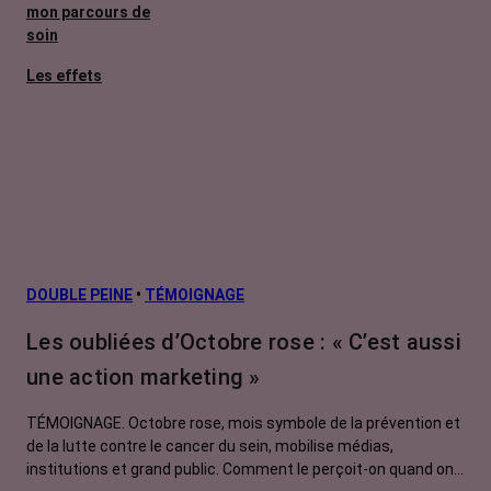
mon parcours de
soin
Les effets
secondaires
Cancers
métastatiques
Facteurs de
risque et
prévention
L’après cancer
DOUBLE PEINE
•
TÉMOIGNAGE
Traitements
Les oubliées d’Octobre rose : « C’est aussi
contre le cancer
une action marketing »
La vie autour
TÉMOIGNAGE. Octobre rose, mois symbole de la prévention et
de la lutte contre le cancer du sein, mobilise médias,
institutions et grand public. Comment le perçoit-on quand on