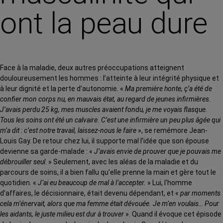
ont la peau dure
Face à la maladie, deux autres préoccupations atteignent
douloureusement les hommes : l’atteinte à leur intégrité physique et
à leur dignité et la perte d’autonomie. «
Ma première honte, ç’a été de
confier mon corps nu, en mauvais état, au regard de jeunes infirmières.
J’avais perdu 25 kg, mes muscles avaient fondu, je me voyais flasque.
Tous les soins ont été un calvaire. C’est une infirmière un peu plus âgée qui
m’a dit : c’est notre travail, laissez-nous le faire
», se remémore Jean-
Louis Gay. De retour chez lui, il supporte mal l’idée que son épouse
devienne sa garde-malade : «
J’avais envie de prouver que je pouvais me
débrouiller seul
. » Seulement, avec les aléas de la maladie et du
parcours de soins, il a bien fallu qu’elle prenne la main et gère tout le
quotidien. «
J’ai eu beaucoup de mal à l’accepter.
» Lui, l’homme
d’affaires, le décisionnaire, était devenu dépendant, et «
par moments
cela m’énervait, alors que ma femme était dévouée. Je m’en voulais… Pour
les aidants, le juste milieu est dur à trouver
». Quand il évoque cet épisode