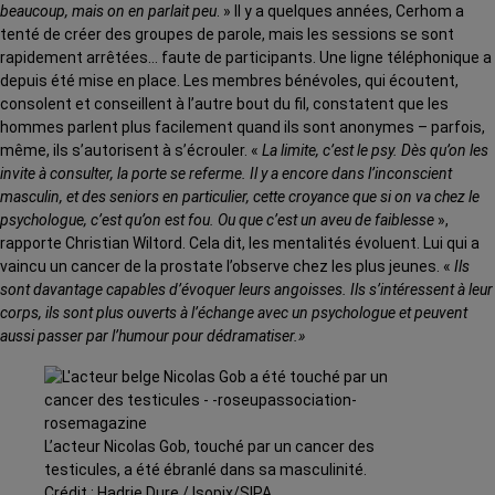
beaucoup, mais on en parlait peu
. » Il y a quelques années, Cerhom a
tenté de créer des groupes de parole, mais les sessions se sont
rapidement arrêtées… faute de participants. Une ligne téléphonique a
depuis été mise en place. Les membres bénévoles, qui écoutent,
consolent et conseillent à l’autre bout du fil, constatent que les
hommes parlent plus facilement quand ils sont anonymes – parfois,
même, ils s’autorisent à s’écrouler. «
La limite, c’est le psy. Dès qu’on les
invite à consulter, la porte se referme. Il y a encore dans l’inconscient
masculin, et des seniors en particulier, cette croyance que si on va chez le
psychologue, c’est qu’on est fou. Ou que c’est un aveu de faiblesse
»,
rapporte Christian Wiltord. Cela dit, les mentalités évoluent. Lui qui a
vaincu un cancer de la prostate l’observe chez les plus jeunes. «
Ils
sont davantage capables d’évoquer leurs angoisses. Ils s’intéressent à leur
corps, ils sont plus ouverts à l’échange avec un psychologue et peuvent
aussi passer par l’humour pour dédramatiser.»
L’acteur Nicolas Gob, touché par un cancer des
testicules, a été ébranlé dans sa masculinité.
Crédit : Hadrie Dure / Isopix/SIPA