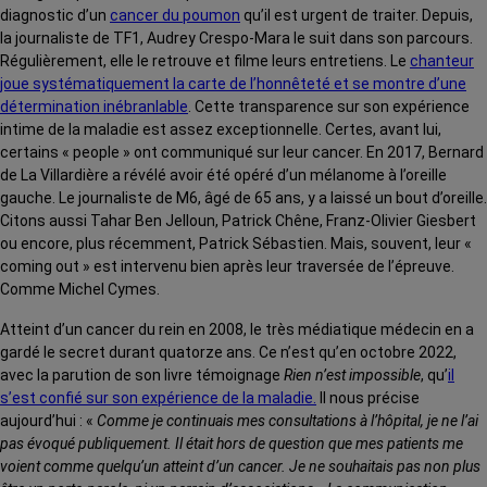
diagnostic d’un
cancer du poumon
qu’il est urgent de traiter. Depuis,
la journaliste de TF1, Audrey Crespo-Mara le suit dans son parcours.
Régulièrement, elle le retrouve et filme leurs entretiens. Le
chanteur
joue systématiquement la carte de l’honnêteté et se montre d’une
détermination inébranlable
. Cette transparence sur son expérience
intime de la maladie est assez exceptionnelle. Certes, avant lui,
certains « people » ont communiqué sur leur cancer. En 2017, Bernard
de La Villardière a révélé avoir été opéré d’un mélanome à l’oreille
gauche. Le journaliste de M6, âgé de 65 ans, y a laissé un bout d’oreille.
Citons aussi Tahar Ben Jelloun, Patrick Chêne, Franz-Olivier Giesbert
ou encore, plus récemment, Patrick Sébastien. Mais, souvent, leur «
coming out » est intervenu bien après leur traversée de l’épreuve.
Comme Michel Cymes.
Atteint d’un cancer du rein en 2008, le très médiatique médecin en a
gardé le secret durant quatorze ans. Ce n’est qu’en octobre 2022,
avec la parution de son livre témoignage
Rien n’est impossible
, qu’
il
s’est confié sur son expérience de la maladie.
Il nous précise
aujourd’hui : «
Comme je continuais mes consultations à l’hôpital, je ne l’ai
pas évoqué publiquement. Il était hors de question que mes patients me
voient comme quelqu’un atteint d’un cancer. Je ne souhaitais pas non plus