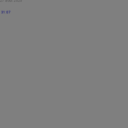
27 août 2025
Démonstration.
31:07