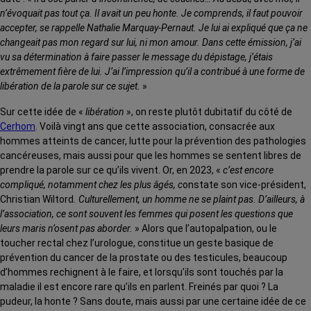
n’évoquait pas tout ça. Il avait un peu honte. Je comprends, il faut pouvoir
accepter, se rappelle Nathalie Marquay-Pernaut. Je lui ai expliqué que ça ne
changeait pas mon regard sur lui, ni mon amour. Dans cette émission, j’ai
vu sa détermination à faire passer le message du dépistage, j’étais
extrêmement fière de lui. J’ai l’impression qu’il a contribué à une forme de
libération de la parole sur ce sujet.
»
Sur cette idée de «
libération
», on reste plutôt dubitatif du côté de
Cerhom
. Voilà vingt ans que cette association, consacrée aux
hommes atteints de cancer, lutte pour la prévention des pathologies
cancéreuses, mais aussi pour que les hommes se sentent libres de
prendre la parole sur ce qu’ils vivent. Or, en 2023, «
c’est encore
compliqué, notamment chez les plus âgés, c
onstate son vice-président,
Christian Wiltord
. Culturellement, un homme ne se plaint pas. D’ailleurs, à
l’association, ce sont souvent les femmes qui posent les questions que
leurs maris n’osent pas aborder.
» Alors que l’autopalpation, ou le
toucher rectal chez l’urologue, constitue un geste basique de
prévention du cancer de la prostate ou des testicules, beaucoup
d’hommes rechignent à le faire, et lorsqu’ils sont touchés par la
maladie il est encore rare qu’ils en parlent. Freinés par quoi ? La
pudeur, la honte ? Sans doute, mais aussi par une certaine idée de ce