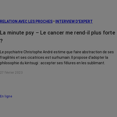
RELATION AVEC LES PROCHES
•
INTERVIEW D'EXPERT
La minute psy – Le cancer me rend-il plus forte
?
Le psychiatre Christophe André estime que faire abstraction de ses
fragilités et ses cicatrices est surhumain. Il propose d'adopter la
philosophie du kintsugi : accepter ses fêlures en les sublimant.
27 février 2023
En ligne