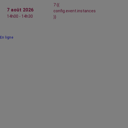
7 {{
7 août 2026
config.event.instances
14h00 - 14h30
}}
En ligne