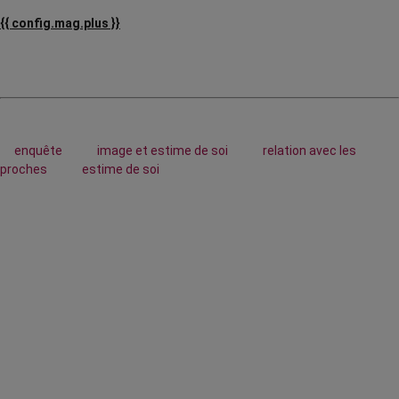
{{ config.mag.plus }}
enquête
image et estime de soi
relation avec les
proches
estime de soi