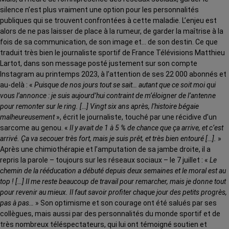
silence n’est plus vraiment une option pour les personnalités
publiques qui se trouvent confrontées à cette maladie. L’enjeu est
alors de ne pas laisser de place à la rumeur, de garder la maîtrise à la
fois de sa communication, de son image et… de son destin. Ce que
traduit très bien le journaliste sportif de France Télévisions Matthieu
Lartot, dans son message posté justement sur son compte
Instagram au printemps 2023, à l’attention de ses 22 000 abonnés et
au-delà : «
Puisque de nos jours tout se sait… autant que ce soit moi qui
vous l’annonce : je suis aujourd’hui contraint de m’éloigner de l’antenne
pour remonter sur le ring. […] Vingt six ans après, l’histoire bégaie
malheureusement
», écrit le journaliste, touché par une récidive d’un
sarcome au genou. «
Il y avait de 1 à 5 % de chance que ça arrive, et c’est
arrivé. Ça va secouer très fort, mais je suis prêt, et très bien entouré […].
»
Après une chimiothérapie et l’amputation de sa jambe droite, il a
repris la parole – toujours sur les réseaux sociaux – le 7 juillet : «
Le
chemin de la rééducation a débuté depuis deux semaines et le moral est au
top ! […] Il me reste beaucoup de travail pour remarcher, mais je donne tout
pour revenir au mieux. Il faut savoir profiter chaque jour des petits progrès,
pas à pas…
» Son optimisme et son courage ont été salués par ses
collègues, mais aussi par des personnalités du monde sportif et de
très nombreux téléspectateurs, qui lui ont témoigné soutien et