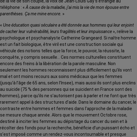
de la vie de son couple, la voix de Jean-Louis Gay s’étrangle au
téléphone : «
À cause de la maladie, j’ai mis la vie de mon épouse entre
parenthèses. Ça me mine encore.
»
«
Une éducation quasi séculaire a été donnée aux hommes qui leur enjoint
de cacher leur vulnérabilité, leurs fragilités et leur impuissance
», relève la
psychologue et psychanalyste Catherine Grangeard. Si naître homme
est un fait biologique, être viril est une construction sociale qui
véhicule des notions telles que la force, le pouvoir, la réussite, la
conquête, y compris sexuelle… Ces normes culturelles constituent
encore des freins à la libération de la parole masculine. Non
seulement les hommes reconnaissent plus difficilement qu’ils vont
mal et ont moins recours aux soins médicaux que les femmes
(jusqu’à l’âge de 65 ans, selon l’Insee), mais aussi ils sont plus enclins
au suicide (75 % des personnes qui se suicident en France sont des
hommes), parce qu’ils ne s’autorisent pas à parler et ne font que très
rarement appel à des structures d’aide. Dans le domaine du cancer, le
contraste entre hommes et femmes dans l’approche de la maladie
se mesure chaque année. Alors que le mouvement Octobre rose,
destiné à inciter les femmes au dépistage du cancer du sein et à
récolter des fonds pour la recherche, bénéficie d’un puissant écho et
s’est imposé comme un rendez-vous incontournable et presque