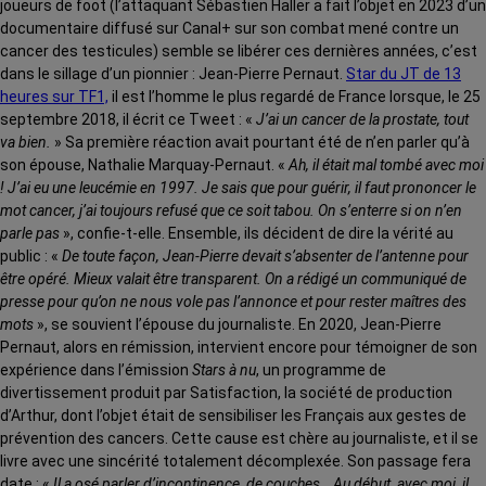
joueurs de foot (l’attaquant Sébastien Haller a fait l’objet en 2023 d’un
documentaire diffusé sur Canal+ sur son combat mené contre un
cancer des testicules) semble se libérer ces dernières années, c’est
dans le sillage d’un pionnier : Jean-Pierre Pernaut.
Star du JT de 13
heures sur TF1,
il est l’homme le plus regardé de France lorsque, le 25
septembre 2018, il écrit ce Tweet : «
J’ai un cancer de la prostate, tout
va bien.
» Sa première réaction avait pourtant été de n’en parler qu’à
son épouse, Nathalie Marquay-Pernaut. «
Ah, il était mal tombé avec moi
! J’ai eu une leucémie en 1997. Je sais que pour guérir, il faut prononcer le
mot cancer, j’ai toujours refusé que ce soit tabou. On s’enterre si on n’en
parle pas
», confie-t-elle. Ensemble, ils décident de dire la vérité au
public : «
De toute façon, Jean-Pierre devait s’absenter de l’antenne pour
être opéré. Mieux valait être transparent. On a rédigé un communiqué de
presse pour qu’on ne nous vole pas l’annonce et pour rester maîtres des
mots
», se souvient l’épouse du journaliste. En 2020, Jean-Pierre
Pernaut, alors en rémission, intervient encore pour témoigner de son
expérience dans l’émission
Stars à nu
, un programme de
divertissement produit par Satisfaction, la société de production
d’Arthur, dont l’objet était de sensibiliser les Français aux gestes de
prévention des cancers. Cette cause est chère au journaliste, et il se
livre avec une sincérité totalement décomplexée. Son passage fera
date : «
Il a osé parler d’incontinence, de couches… Au début, avec moi, il