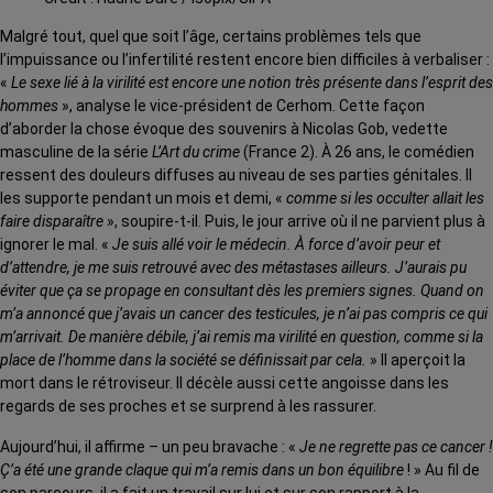
Malgré tout, quel que soit l’âge, certains problèmes tels que
l’impuissance ou l’infertilité restent encore bien difficiles à verbaliser :
«
Le sexe lié à la virilité est encore une notion très présente dans l’esprit des
hommes
», analyse le vice-président de Cerhom. Cette façon
d’aborder la chose évoque des souvenirs à Nicolas Gob, vedette
masculine de la série
L’Art du crime
(France 2). À 26 ans, le comédien
ressent des douleurs diffuses au niveau de ses parties génitales. Il
les supporte pendant un mois et demi, «
comme si les occulter allait les
faire disparaître
», soupire-t-il. Puis, le jour arrive où il ne parvient plus à
ignorer le mal. «
Je suis allé voir le médecin. À force d’avoir peur et
d’attendre, je me suis retrouvé avec des métastases ailleurs. J’aurais pu
éviter que ça se propage en consultant dès les premiers signes. Quand on
m’a annoncé que j’avais un cancer des testicules, je n’ai pas compris ce qui
m’arrivait. De manière débile, j’ai remis ma virilité en question, comme si la
place de l’homme dans la société se définissait par cela.
» Il aperçoit la
mort dans le rétroviseur. Il décèle aussi cette angoisse dans les
regards de ses proches et se surprend à les rassurer.
Aujourd’hui, il affirme – un peu bravache : «
Je ne regrette pas ce cancer !
Ç’a été une grande claque qui m’a remis dans un bon équilibre
! » Au fil de
son parcours, il a fait un travail sur lui et sur son rapport à la