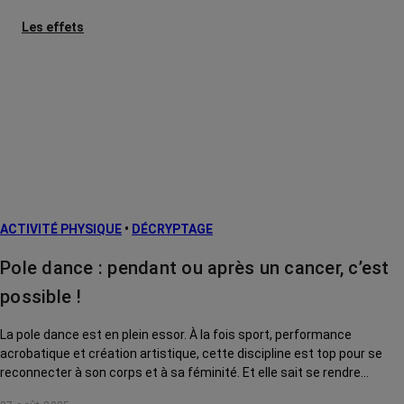
Les effets
secondaires
Cancers
métastatiques
Facteurs de
risque et
prévention
L’après cancer
ACTIVITÉ PHYSIQUE
•
DÉCRYPTAGE
Traitements
contre le cancer
Pole dance : pendant ou après un cancer, c’est
La vie autour
possible !
La pole dance est en plein essor. À la fois sport, performance
acrobatique et création artistique, cette discipline est top pour se
reconnecter à son corps et à sa féminité. Et elle sait se rendre
accessible à toutes, même après ou pendant un cancer !