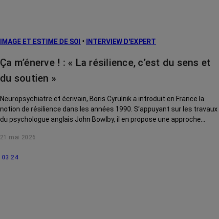
IMAGE ET ESTIME DE SOI
•
INTERVIEW D'EXPERT
Ça m’énerve ! : « La résilience, c’est du sens et
du soutien »
Neuropsychiatre et écrivain, Boris Cyrulnik a introduit en France la
notion de résilience dans les années 1990. S’appuyant sur les travaux
du psychologue anglais John Bowlby, il en propose une approche
pluridisciplinaire qui intègre des données biologiques, affectives,
21 mai 2026
psychologiques, sociales et culturelles.
03:24