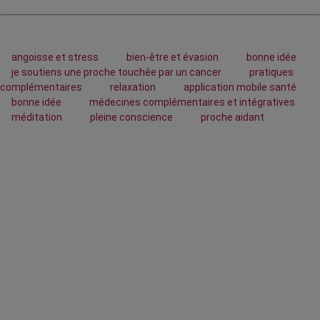
angoisse et stress
bien-être et évasion
bonne idée
je soutiens une proche touchée par un cancer
pratiques
complémentaires
relaxation
application mobile santé
bonne idée
médecines complémentaires et intégratives
méditation
pleine conscience
proche aidant