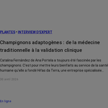
PLANTES
•
INTERVIEW D'EXPERT
Champignons adaptogènes : de la médecine
traditionnelle à la validation clinique
Catalina Fernández de Ana Portela a toujours été fascinée par les
champignons. C’est pour mettre leurs bienfaits au service de la santé
humaine qu’elle a fondé Hifas da Terra, une entreprise spécialisée
dans la mycothérapie. Elle nous explique comment son parcours
30 avril 2026
personnel l'a menée à créer une gamme de compléments
alimentaires dédiée aux personnes touchées par le cancer, avec une
priorité : prouver scientifiquement la sûreté et l’efficacité de ses
produits.
En ligne