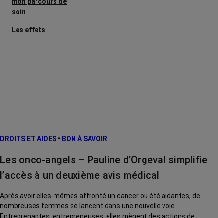
mon parcours de
soin
Les effets
secondaires
Cancers
métastatiques
Facteurs de
risque et
prévention
L’après cancer
DROITS ET AIDES
•
BON À SAVOIR
Traitements
contre le cancer
Les onco-angels – Pauline d’Orgeval simplifie
La vie autour
l’accès à un deuxième avis médical
Après avoir elles-mêmes affronté un cancer ou été aidantes, de
nombreuses femmes se lancent dans une nouvelle voie.
Entreprenantes, entrepreneuses, elles mènent des actions de