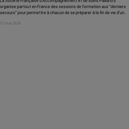
La Société Française d'Accompagnement et de soins Palliatifs
organise partout en France des sessions de formation aux "derniers
secours" pour permettre à chacun de se préparer à la fin de vie d'un
proche et ainsi l'accompagner au mieux.
12 mai 2026