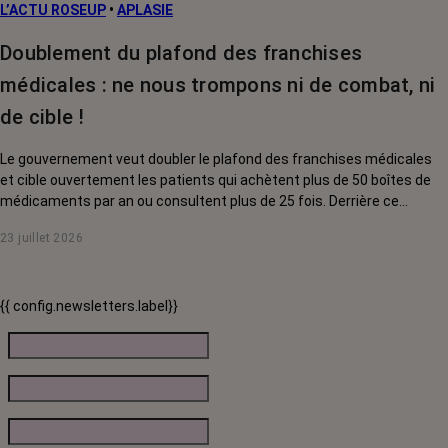
L’ACTU ROSEUP
•
APLASIE
Doublement du plafond des franchises
médicales : ne nous trompons ni de combat, ni
de cible !
Le gouvernement veut doubler le plafond des franchises médicales
et cible ouvertement les patients qui achètent plus de 50 boîtes de
médicaments par an ou consultent plus de 25 fois. Derrière ce
discours sur la « responsabilisation », ce sont en réalité les malades
23 juillet 2026
chroniques, et en premier lieu les personnes touchées par un cancer,
qui vont payer le prix fort. RoseUp alerte : cette mesure ne
responsabilise personne, elle punit des patients qui n'ont pas le choix.
{{ config.newsletters.label}}