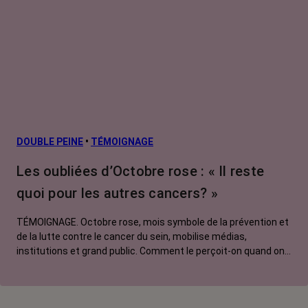
DOUBLE PEINE
•
TÉMOIGNAGE
Les oubliées d’Octobre rose : « Il reste
quoi pour les autres cancers? »
TÉMOIGNAGE. Octobre rose, mois symbole de la prévention et
de la lutte contre le cancer du sein, mobilise médias,
institutions et grand public. Comment le perçoit-on quand on
est une femme touchée par un tout autre cancer ? Manon,
touchée par un cancer du poumon métastatique, regrette que
l'évènement capte autant d'attention au détriment d'autres