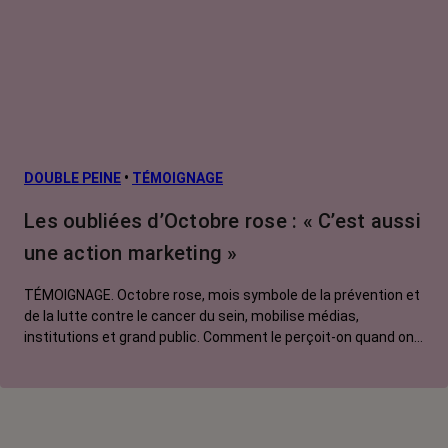
Cancers
métastatiques
Facteurs de
risque et
prévention
L’après cancer
DOUBLE PEINE
•
TÉMOIGNAGE
Traitements
Les oubliées d’Octobre rose : « C’est aussi
contre le cancer
une action marketing »
La vie autour
TÉMOIGNAGE. Octobre rose, mois symbole de la prévention et
de la lutte contre le cancer du sein, mobilise médias,
institutions et grand public. Comment le perçoit-on quand on
est une femme touchée par un tout autre cancer ?
Emmanuelle, touchée par un cancer du rein métastatique,
soutien l'évènement mais regrette son instrumentalisation à
des fins commerciales.