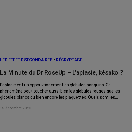
LES EFFETS SECONDAIRES
•
DÉCRYPTAGE
La Minute du Dr RoseUp – L’aplasie, késako ?
L’aplasie est un appauvrissement en globules sanguins. Ce
phénomène peut toucher aussi bien les globules rouges que les
globules blancs ou bien encore les plaquettes. Quels sont les
symptômes ? Quelles précautions faut-il prendre ? Le Dr RoseUp,
15 décembre 2023
incarné par le Dr Kierzek, vous explique tout.