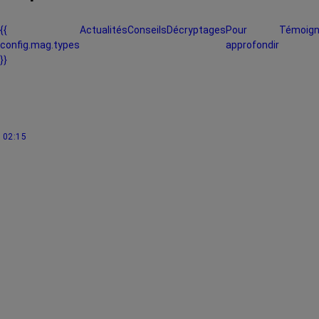
{{
Actualités
Conseils
Décryptages
Pour
Témoig
config.mag.types
approfondir
}}
02:15