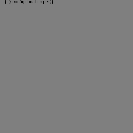
}}
{{ config.donation.per }}