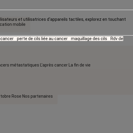
lisateurs et utilisatrices d‘appareils tactiles, explorez en touchant
ication mobile
u cancer
perte de cils liée au cancer
maquillage des cils
Rdv de
cers métastatiques
L’après cancer
La fin de vie
tobre Rose
Nos partenaires