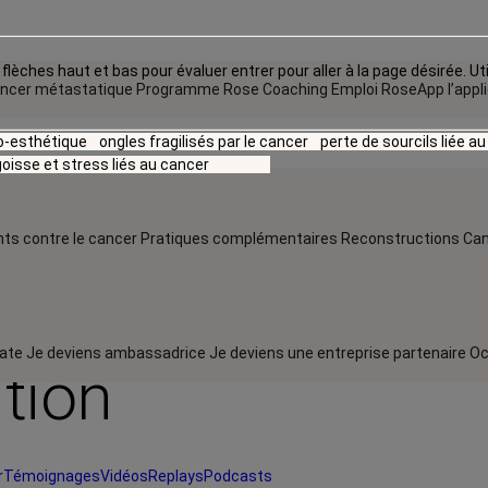
flèches haut et bas pour évaluer entrer pour aller à la page désirée. Uti
ncer métastatique
Programme Rose Coaching Emploi
RoseApp l’appl
io-esthétique
ongles fragilisés par le cancer
perte de sourcils liée a
oisse et stress liés au cancer
ts contre le cancer
Pratiques complémentaires
Reconstructions
Can
rate
Je deviens ambassadrice
Je deviens une entreprise partenaire
Oc
ution
r
Témoignages
Vidéos
Replays
Podcasts