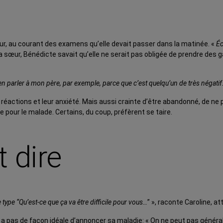
ur, au courant des examens qu’elle devait passer dans la matinée. «
Éc
œur, Bénédicte savait qu’elle ne serait pas obligée de prendre des ga
à en parler à mon père, par exemple, parce que c’est quelqu’un de très négatif
rs réactions et leur anxiété. Mais aussi crainte d’être abandonné, de 
re pour le malade. Certains, du coup, préfèrent se taire.
 dire
e type “Qu’est-ce que ça va être difficile pour vous…
” », raconte Caroline, a
 a pas de façon idéale d’annoncer sa maladie: « On ne peut pas généralis