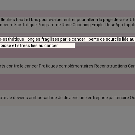
flèches haut et bas pour évaluer entrer pour aller à la page désirée. Uti
ncer métastatique
Programme Rose Coaching Emploi
RoseApp l’appl
io-esthétique
ongles fragilisés par le cancer
perte de sourcils liée a
oisse et stress liés au cancer
ts contre le cancer
Pratiques complémentaires
Reconstructions
Can
rate
Je deviens ambassadrice
Je deviens une entreprise partenaire
Oc