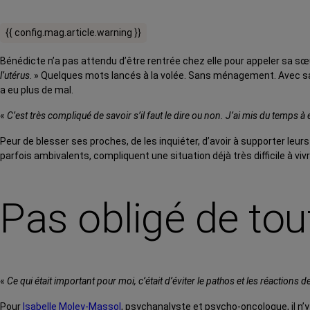
{{ config.mag.article.warning }}
Bénédicte n’a pas attendu d’être rentrée chez elle pour appeler sa sœ
l’utérus
. » Quelques mots lancés à la volée. Sans ménagement. Avec sa s
a eu plus de mal.
«
C’est très compliqué de savoir s’il faut le dire ou non. J’ai mis du temps 
Peur de blesser ses proches, de les inquiéter, d’avoir à supporter leu
parfois ambivalents, compliquent une situation déjà très difficile à viv
Pas obligé de tout
«
Ce qui était important pour moi, c’était d’éviter le pathos et les réactions d
Pour
Isabelle Moley-Massol
, psychanalyste et psycho-oncologue, il n’y