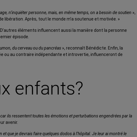
urage, n’inquiéter personne, mais, en même temps, on a besoin de soutien
»,
 de libération. Après, tout le monde m’a soutenue et motivée. »
e! D’autres éléments influencent aussi la manière dont la personne
remier épisode.
 poumon, du cerveau ou du pancréas
», reconnaît Bénédicte. Enfin, la
ée ou au contraire indépendante et introvertie, influenceront de
ux enfants?
e car ils ressentent toutes les émotions et perturbations engendrées par la
ur avenir.
in et que je devrais faire quelques dodos à l’hôpital. Je leur ai montré le