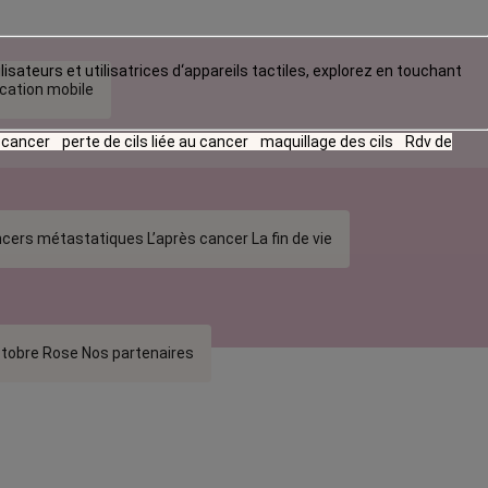
lisateurs et utilisatrices d‘appareils tactiles, explorez en touchant
ication mobile
u cancer
perte de cils liée au cancer
maquillage des cils
Rdv de
cers métastatiques
L’après cancer
La fin de vie
tobre Rose
Nos partenaires