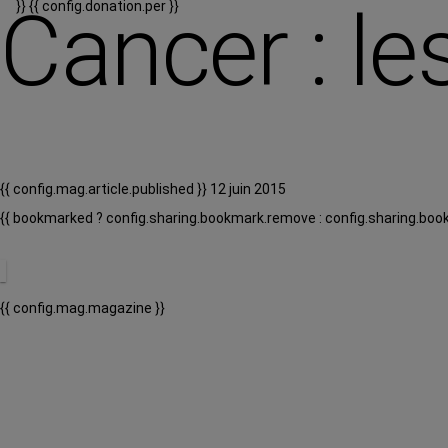
Cancer : le
}}
{{ config.donation.per }}
{{ config.mag.article.published }} 12 juin 2015
{{ bookmarked ? config.sharing.bookmark.remove : config.sharing.boo
{{ config.mag.magazine }}