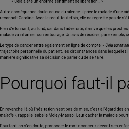
« Cela a été un énorme sentiment de libération… »
Autre conséquence douloureuse du silence: il prive le malade d’une aid
reconnaît Caroline. Avec le recul, toutefois, elle ne regrette pas de s’
Rien d’étonnant, au fond, car dans l’adversité, il arrive que les proch
malade va informer son entourage. Un avis de récidive, par exemple, se
Le type de cancer entre également en ligne de compte: «
Cela aurait s
trajectoire personnelle du patient, les circonstances dans lesquelles 
manière significative sa décision de parler ou de se taire.
Pourquoi faut-il 
En revanche, là où l’hésitation n’est pas de mise, c’est à l’égard des e
maladie
», rappelle lsabelle Moley-Massol. Leur cacher la maladie pourr
Pourtant, on s’en doute, prononcer le mot « cancer » devant ses en