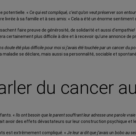
e potentielle. «
Ce qui est compliqué, c’est qu’on veut préserver son ento
être livrée à sa famille et à ses amis: « Cela a été un énorme sentiment
es sachent faire preuve de générosité, de solidarité et aussi d’empathi
ra certainement plus difficile à dire et à recevoir qu’une annonce de p
ans doute été plus difficile pour moi si j’avais été touchée par un cancer du
la maladie se déclare, mais aussi sa personnalité, sociable et spontan
parler du cancer a
nfants. «
Ils ont besoin que le parent souffrant leur adresse une parole vrai
ait avoir des effets dévastateurs sur leur construction psychique et le
fants est extrêmement compliqué. «
Je leur ai dit que j’avais un bobo au se