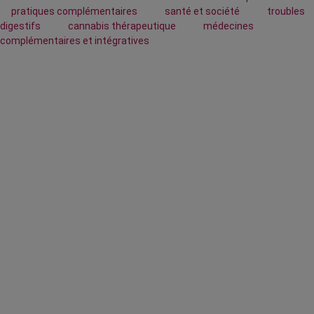
pratiques complémentaires
santé et société
troubles
digestifs
cannabis thérapeutique
médecines
complémentaires et intégratives