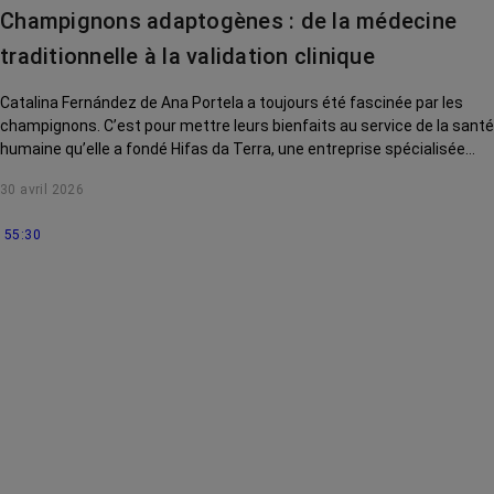
contre le cancer
Champignons adaptogènes : de la médecine
La vie autour
traditionnelle à la validation clinique
Catalina Fernández de Ana Portela a toujours été fascinée par les
champignons. C’est pour mettre leurs bienfaits au service de la santé
humaine qu’elle a fondé Hifas da Terra, une entreprise spécialisée
dans la mycothérapie. Elle nous explique comment son parcours
30 avril 2026
personnel l'a menée à créer une gamme de compléments
alimentaires dédiée aux personnes touchées par le cancer, avec une
55:30
priorité : prouver scientifiquement la sûreté et l’efficacité de ses
produits.