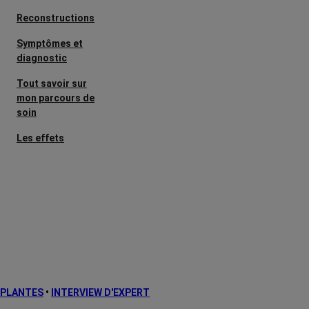
Reconstructions
Symptômes et
diagnostic
Tout savoir sur
mon parcours de
soin
Les effets
secondaires
Cancers
métastatiques
Facteurs de
risque et
prévention
L’après cancer
PLANTES
•
INTERVIEW D'EXPERT
Traitements