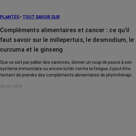
PLANTES
•
TOUT SAVOIR SUR
Compléments alimentaires et cancer : ce qu’il
faut savoir sur le millepertuis, le desmodium, le
curcuma et le ginseng
Que ce soit par pallier des carences, donner un coup de pouce à son
système immunitaire ou encore lutter contre la fatigue, il peut être
tentant de prendre des compléments alimentaires de phytothérapie.
Il faut toutefois être prudent avec ces gélules d’apparence anodine,
28 juin 2024
surtout quand on a un cancer. Démonstration avec 4 plantes
couramment utilisées.