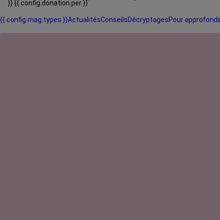
}}
{{ config.donation.per }}
{{ config.mag.types }}
Actualités
Conseils
Décryptages
Pour approfondi