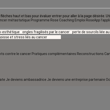
flèches haut et bas pour évaluer entrer pour aller à la page désirée. Uti
ncer métastatique
Programme Rose Coaching Emploi
RoseApp l’appl
io-esthétique
ongles fragilisés par le cancer
perte de sourcils liée a
oisse et stress liés au cancer
ts contre le cancer
Pratiques complémentaires
Reconstructions
Can
rate
Je deviens ambassadrice
Je deviens une entreprise partenaire
Oc