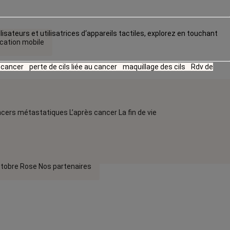
lisateurs et utilisatrices d‘appareils tactiles, explorez en touchant
ication mobile
u cancer
perte de cils liée au cancer
maquillage des cils
Rdv de
cers métastatiques
L’après cancer
La fin de vie
tobre Rose
Nos partenaires