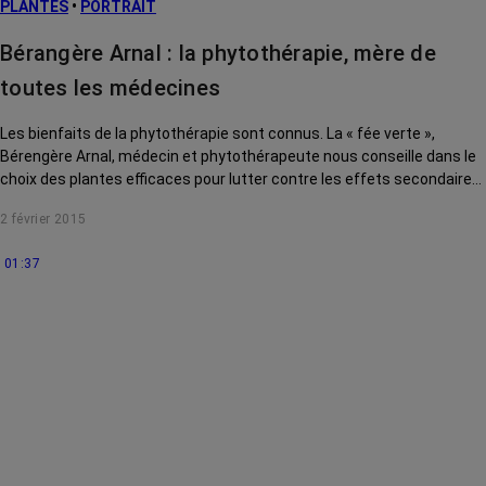
PLANTES
•
PORTRAIT
Bérangère Arnal : la phytothérapie, mère de
toutes les médecines
Les bienfaits de la phytothérapie sont connus. La « fée verte »,
Bérengère Arnal, médecin et phytothérapeute nous conseille dans le
choix des plantes efficaces pour lutter contre les effets secondaires
de la radio-chimiothérapie.
2 février 2015
01:37