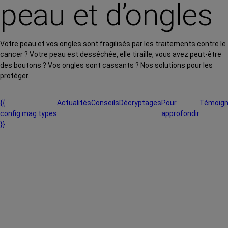
peau et d’ongles
Votre peau et vos ongles sont fragilisés par les traitements contre le
cancer ? Votre peau est desséchée, elle tiraille, vous avez peut-être
des boutons ? Vos ongles sont cassants ? Nos solutions pour les
protéger.
{{
Actualités
Conseils
Décryptages
Pour
Témoig
config.mag.types
approfondir
}}