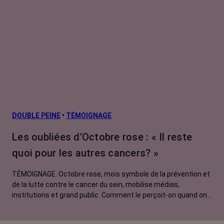
DOUBLE PEINE
•
TÉMOIGNAGE
Les oubliées d’Octobre rose : « Il reste
quoi pour les autres cancers? »
TÉMOIGNAGE. Octobre rose, mois symbole de la prévention et
de la lutte contre le cancer du sein, mobilise médias,
institutions et grand public. Comment le perçoit-on quand on
est une femme touchée par un tout autre cancer ? Manon,
touchée par un cancer du poumon métastatique, regrette que