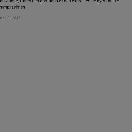
du visage, faites des grimaces et des exercices de gym faciale
simplissimes.
6 août 2017