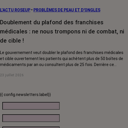
L’ACTU ROSEUP
•
PROBLÈMES DE PEAU ET D'ONGLES
Doublement du plafond des franchises
médicales : ne nous trompons ni de combat, ni
de cible !
Le gouvernement veut doubler le plafond des franchises médicales
et cible ouvertement les patients qui achètent plus de 50 boîtes de
médicaments par an ou consultent plus de 25 fois. Derrière ce
discours sur la « responsabilisation », ce sont en réalité les malades
23 juillet 2026
chroniques, et en premier lieu les personnes touchées par un cancer,
qui vont payer le prix fort. RoseUp alerte : cette mesure ne
responsabilise personne, elle punit des patients qui n'ont pas le choix.
{{ config.newsletters.label}}