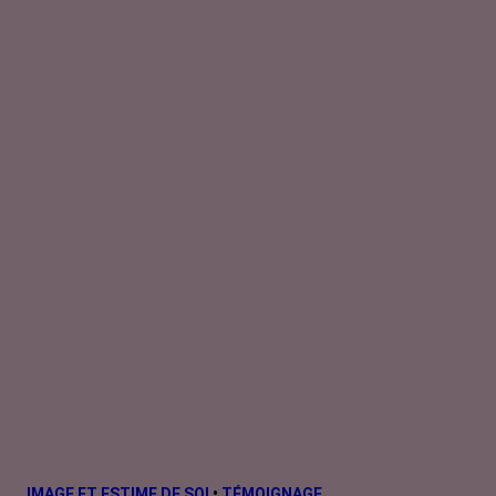
IMAGE ET ESTIME DE SOI
•
TÉMOIGNAGE