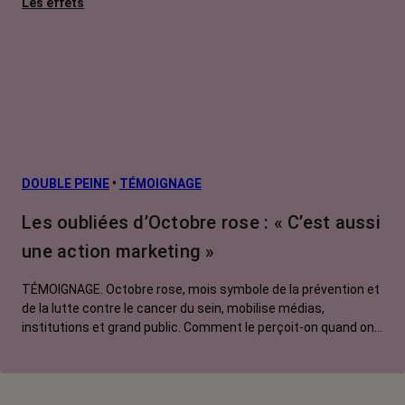
Les effets
secondaires
Cancers
métastatiques
Facteurs de
risque et
prévention
L’après cancer
DOUBLE PEINE
•
TÉMOIGNAGE
Traitements
Les oubliées d’Octobre rose : « C’est aussi
contre le cancer
une action marketing »
La vie autour
TÉMOIGNAGE. Octobre rose, mois symbole de la prévention et
de la lutte contre le cancer du sein, mobilise médias,
institutions et grand public. Comment le perçoit-on quand on
est une femme touchée par un tout autre cancer ?
Emmanuelle, touchée par un cancer du rein métastatique,
soutien l'évènement mais regrette son instrumentalisation à
des fins commerciales.