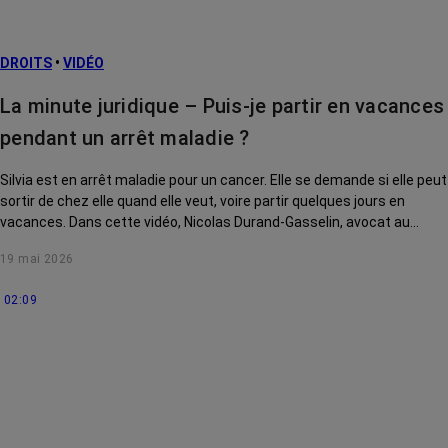
DROITS
•
VIDÉO
La minute juridique – Puis-je partir en vacances
pendant un arrêt maladie ?
Silvia est en arrêt maladie pour un cancer. Elle se demande si elle peut
sortir de chez elle quand elle veut, voire partir quelques jours en
vacances. Dans cette vidéo, Nicolas Durand-Gasselin, avocat au
barreau de Paris, lui explique les précautions à prendre.
19 mai 2026
02:09