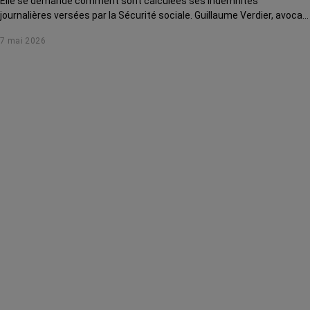
Elle se demande comment sont calculées ses indemnités
journalières versées par la Sécurité sociale. Guillaume Verdier, avocat
au barreau de Paris, lui explique ses droits dans cette vidéo.
7 mai 2026