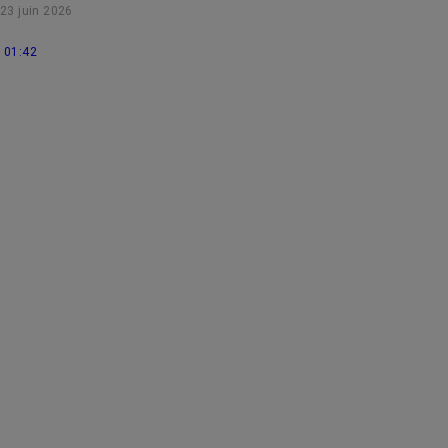
23 juin 2026
Sophie Caruso, présidente de La Niaque.
01:42