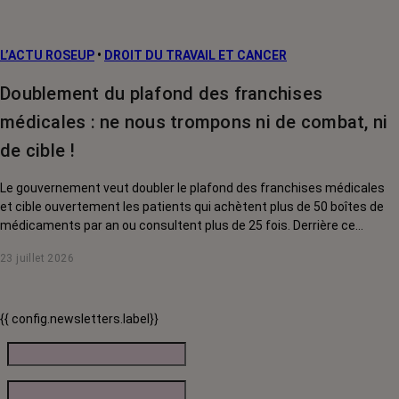
L’ACTU ROSEUP
•
DROIT DU TRAVAIL ET CANCER
Doublement du plafond des franchises
médicales : ne nous trompons ni de combat, ni
de cible !
Le gouvernement veut doubler le plafond des franchises médicales
et cible ouvertement les patients qui achètent plus de 50 boîtes de
médicaments par an ou consultent plus de 25 fois. Derrière ce
discours sur la « responsabilisation », ce sont en réalité les malades
23 juillet 2026
chroniques, et en premier lieu les personnes touchées par un cancer,
qui vont payer le prix fort. RoseUp alerte : cette mesure ne
responsabilise personne, elle punit des patients qui n'ont pas le choix.
{{ config.newsletters.label}}