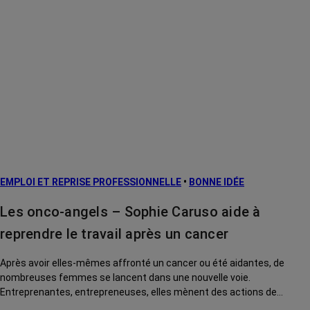
EMPLOI ET REPRISE PROFESSIONNELLE
•
BONNE IDÉE
Les onco-angels – Sophie Caruso aide à
reprendre le travail après un cancer
Après avoir elles-mêmes affronté un cancer ou été aidantes, de
nombreuses femmes se lancent dans une nouvelle voie.
Entreprenantes, entrepreneuses, elles mènent des actions de
solidarité pour rendre la vie des malades plus douce. Rencontre avec