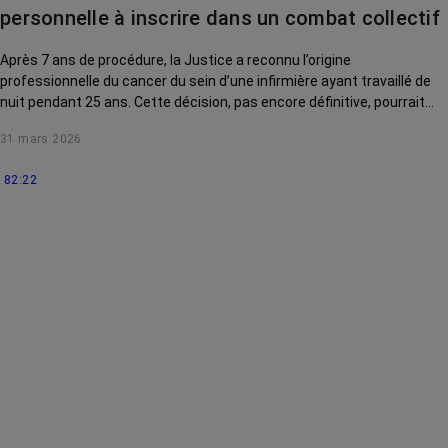
personnelle à inscrire dans un combat collectif
Après 7 ans de procédure, la Justice a reconnu l’origine
professionnelle du cancer du sein d’une infirmière ayant travaillé de
nuit pendant 25 ans. Cette décision, pas encore définitive, pourrait
profiter à d’autres femmes malades, mais les démarches
31 mars 2026
demeureront longues et incertaines tant que le cancer du sein ne
sera pas intégré aux tableaux officiels des maladies professionnelles.
82:22
Décryptage.