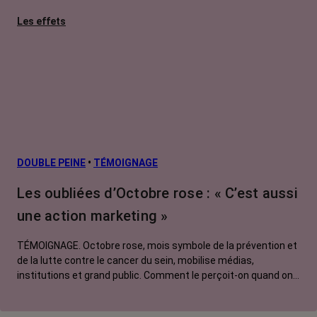
Les effets
secondaires
Cancers
métastatiques
Facteurs de
risque et
prévention
L’après cancer
DOUBLE PEINE
•
TÉMOIGNAGE
Traitements
Les oubliées d’Octobre rose : « C’est aussi
contre le cancer
une action marketing »
La vie autour
TÉMOIGNAGE. Octobre rose, mois symbole de la prévention et
de la lutte contre le cancer du sein, mobilise médias,
institutions et grand public. Comment le perçoit-on quand on
est une femme touchée par un tout autre cancer ?
Emmanuelle, touchée par un cancer du rein métastatique,