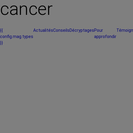
cancer
{{
Actualités
Conseils
Décryptages
Pour
Témoig
config.mag.types
approfondir
}}