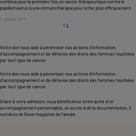
combine pour la première fois un vaccin thérapeutique contre le
papillomavirus à une immunothérapie pour lutter plus efficacement
contre les cancers liés à ce virus. Les résultats, bien que
1 octobre 2019
préliminaires, sont prometteurs.
1
2
Votre don nous aide à pérenniser nos actions d'information,
d'accompagnement et de défense des droits des femmes touchées
par tout type de cancer.
Votre don nous aide à pérenniser nos actions d'information,
d'accompagnement et de défense des droits des femmes touchées
par tout type de cancer.
Grâce à votre adhésion, vous bénéficierez entre autre d’un
accompagnement personnalisé, un accès à de la documentation, 2
numéros de Rose magazine de l’année.