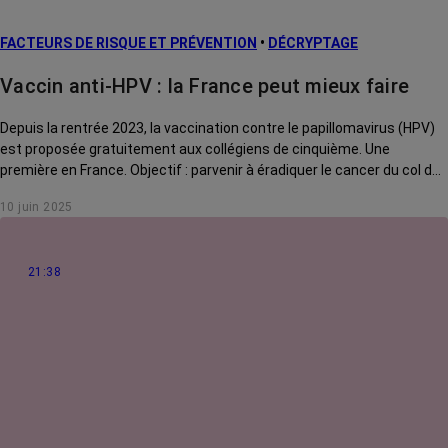
FACTEURS DE RISQUE ET PRÉVENTION
•
DÉCRYPTAGE
Vaccin anti-HPV : la France peut mieux faire
Depuis la rentrée 2023, la vaccination contre le papillomavirus (HPV)
est proposée gratuitement aux collégiens de cinquième. Une
première en France. Objectif : parvenir à éradiquer le cancer du col de
l’utérus. Ce vaccin pourrait-il aussi permettre d’éviter la récidive des
10 juin 2025
cellules précancéreuses ? On fait le point.
21:38