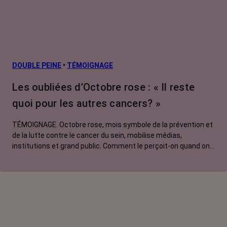
DOUBLE PEINE
•
TÉMOIGNAGE
Les oubliées d’Octobre rose : « Il reste
quoi pour les autres cancers? »
TÉMOIGNAGE. Octobre rose, mois symbole de la prévention et
de la lutte contre le cancer du sein, mobilise médias,
institutions et grand public. Comment le perçoit-on quand on
est une femme touchée par un tout autre cancer ? Manon,
touchée par un cancer du poumon métastatique, regrette que
l'évènement capte autant d'attention au détriment d'autres
causes.