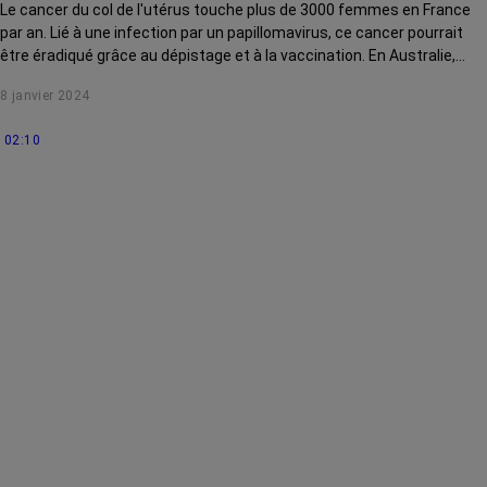
Le cancer du col de l'utérus touche plus de 3000 femmes en France
par an. Lié à une infection par un papillomavirus, ce cancer pourrait
être éradiqué grâce au dépistage et à la vaccination. En Australie,
c’est presque le cas. Et ici ? Où en est-on ? On fait le point.
8 janvier 2024
02:10