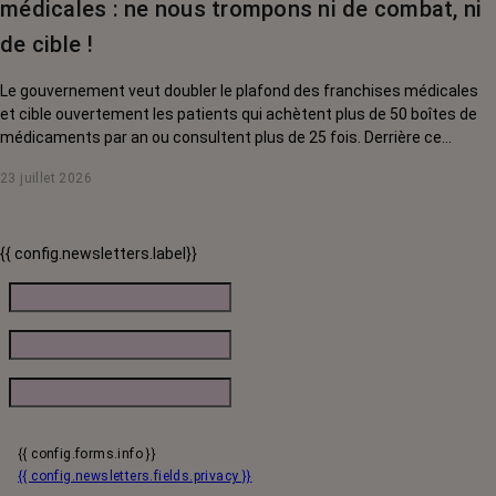
médicales : ne nous trompons ni de combat, ni
de cible !
Le gouvernement veut doubler le plafond des franchises médicales
et cible ouvertement les patients qui achètent plus de 50 boîtes de
médicaments par an ou consultent plus de 25 fois. Derrière ce
discours sur la « responsabilisation », ce sont en réalité les malades
23 juillet 2026
chroniques, et en premier lieu les personnes touchées par un cancer,
qui vont payer le prix fort. RoseUp alerte : cette mesure ne
responsabilise personne, elle punit des patients qui n'ont pas le choix.
{{ config.newsletters.label}}
{{ config.forms.info }}
{{ config.newsletters.fields.privacy }}