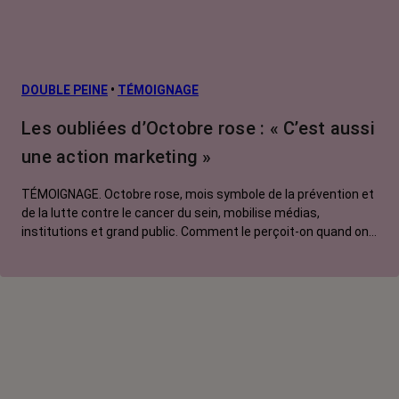
Facteurs de
risque et
prévention
L’après cancer
DOUBLE PEINE
•
TÉMOIGNAGE
Traitements
Les oubliées d’Octobre rose : « C’est aussi
contre le cancer
une action marketing »
La vie autour
TÉMOIGNAGE. Octobre rose, mois symbole de la prévention et
de la lutte contre le cancer du sein, mobilise médias,
institutions et grand public. Comment le perçoit-on quand on
est une femme touchée par un tout autre cancer ?
Emmanuelle, touchée par un cancer du rein métastatique,
soutien l'évènement mais regrette son instrumentalisation à
des fins commerciales.