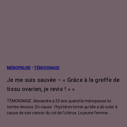
MÉNOPAUSE
•
TÉMOIGNAGE
Je me suis sauvée – « Grâce à la greffe de
tissu ovarien, je revis ! » »
TÉMOIGNAGE. Alexandra a 23 ans quand la ménopause lui
tombe dessus. En cause : l'hystérectomie qu'elle a dû subir à
cause de son cancer du col de l'utérus. La jeune femme
insiste pour qu’on conserve son tissu ovarien avant
l'opération. Cette demande laisse tout le monde perplexe :