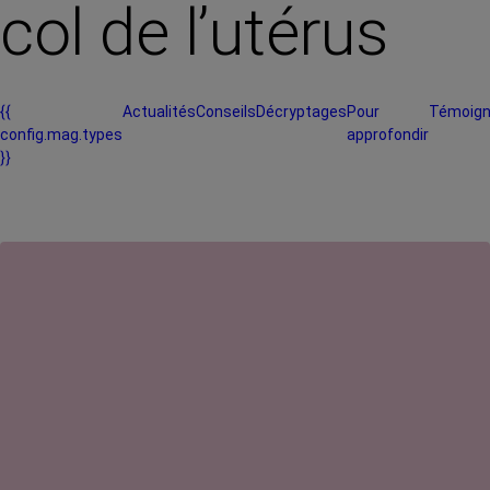
col de l’utérus
{{
Actualités
Conseils
Décryptages
Pour
Témoig
config.mag.types
approfondir
}}