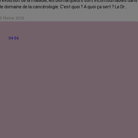
l'évolution de la maladie, les biomarqueurs sont incontournables dans
le domaine de la cancérologie. C'est quoi ? A quoi ça sert ? Le Dr
RoseUp, incarné par Gerald Kierzek, vous explique tout.
5 février 2026
04:06