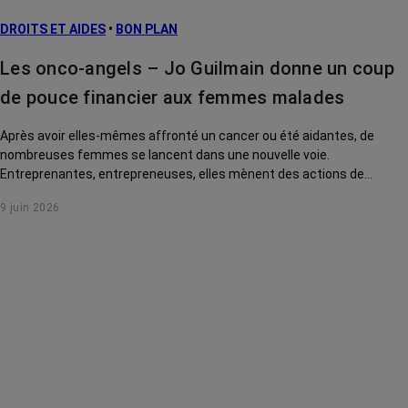
DROITS ET AIDES
•
BON PLAN
Les onco-angels – Jo Guilmain donne un coup
de pouce financier aux femmes malades
Après avoir elles-mêmes affronté un cancer ou été aidantes, de
nombreuses femmes se lancent dans une nouvelle voie.
Entreprenantes, entrepreneuses, elles mènent des actions de
solidarité pour rendre la vie des malades plus douce. Rencontre avec
9 juin 2026
Jo Guilmain, créatrice de l'association Mes amis, mes amours.