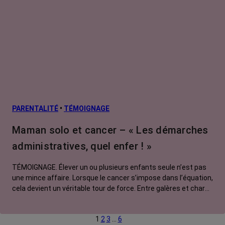
PARENTALITÉ
•
TÉMOIGNAGE
Maman solo et cancer – « Les démarches
administratives, quel enfer ! »
TÉMOIGNAGE. Élever un ou plusieurs enfants seule n’est pas
une mince affaire. Lorsque le cancer s’impose dans l’équation,
cela devient un véritable tour de force. Entre galères et charge
mentale, amour et colère, sororité et système D, Françoise, 45
ans et mère célibataire de deux adolescentes, nous raconte
1
2
3
…
6
l'enfer des démarches administratives.