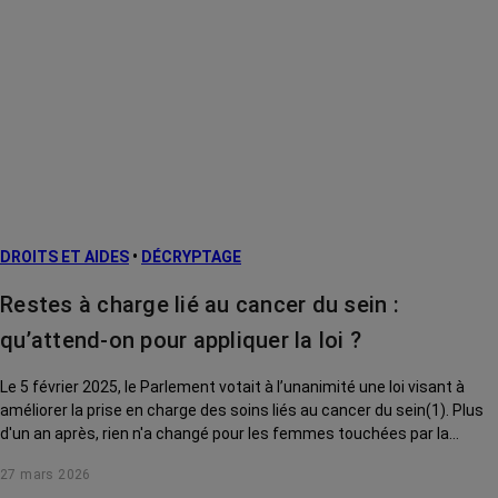
DROITS ET AIDES
•
DÉCRYPTAGE
Restes à charge lié au cancer du sein :
qu’attend-on pour appliquer la loi ?
Le 5 février 2025, le Parlement votait à l’unanimité une loi visant à
améliorer la prise en charge des soins liés au cancer du sein(1). Plus
d'un an après, rien n'a changé pour les femmes touchées par la
maladie. Que prévoyait le texte ? Où en est son application ? On passe
27 mars 2026
au crible chacune des mesures adoptées.