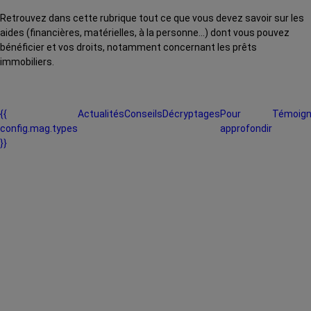
Retrouvez dans cette rubrique tout ce que vous devez savoir sur les
aides (financières, matérielles, à la personne...) dont vous pouvez
bénéficier et vos droits, notamment concernant les prêts
immobiliers.
{{
Actualités
Conseils
Décryptages
Pour
Témoig
config.mag.types
approfondir
}}