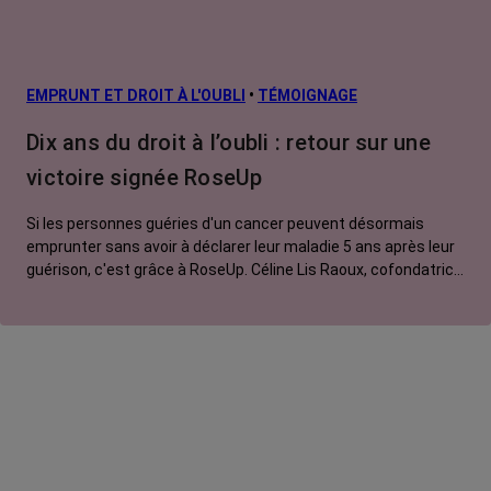
EMPRUNT ET DROIT À L'OUBLI
•
TÉMOIGNAGE
Dix ans du droit à l’oubli : retour sur une
victoire signée RoseUp
Si les personnes guéries d'un cancer peuvent désormais
emprunter sans avoir à déclarer leur maladie 5 ans après leur
guérison, c'est grâce à RoseUp. Céline Lis Raoux, cofondatrice
de RoseUp, et Isabelle Huet, ancienne directrice de
l’association, nous racontent les coulisses de ce combat.