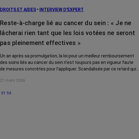
DROITS ET AIDES
•
INTERVIEW D'EXPERT
Reste-à-charge lié au cancer du sein : « Je ne
lâcherai rien tant que les lois votées ne seront
pas pleinement effectives »
Un an après sa promulgation, la loi pour un meilleur remboursement
des soins liés au cancer du sein n'est toujours pas en vigueur faute
de mesures concrètes pour l'appliquer. Scandalisée par ce retard qui
pénalise des milliers de femmes, Yaël Braun-Pivet a décidé de mettre
27 mars 2026
les ministres face à leurs responsabilités. Interview.
01:56