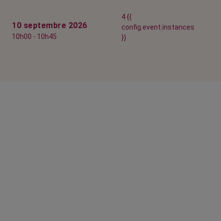
4 {{
10 septembre 2026
config.event.instances
10h00 - 10h45
}}