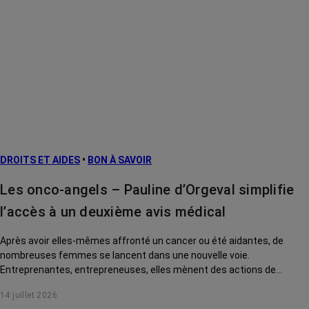
DROITS ET AIDES
•
BON À SAVOIR
Les onco-angels – Pauline d’Orgeval simplifie
l’accès à un deuxième avis médical
Après avoir elles-mêmes affronté un cancer ou été aidantes, de
nombreuses femmes se lancent dans une nouvelle voie.
Entreprenantes, entrepreneuses, elles mènent des actions de
solidarité pour rendre la vie des malades plus douce. Rencontre avec
14 juillet 2026
Pauline d'Orgeval, créatrice du site Deuxième avis.