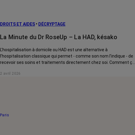
DROITS ET AIDES
•
DÉCRYPTAGE
La Minute du Dr RoseUp – La HAD, késako
L’hospitalisation à domicile ou HAD est une alternative à
l’hospitalisation classique qui permet - comme son nom l’indique - de
recevoir ses soins et traitements directement chez soi. Comment ça
marche ? À qui s'adresse-t-elle ? Comment en bénéficier ? Le Dr
2 avril 2026
RoseUp, incarné par Gerald Kierzek, vous explique tout.
Paris