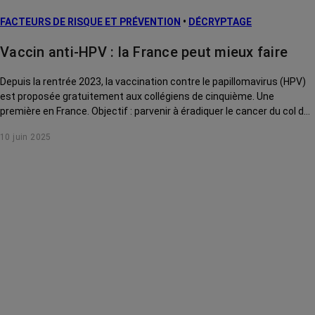
FACTEURS DE RISQUE ET PRÉVENTION
•
DÉCRYPTAGE
Vaccin anti-HPV : la France peut mieux faire
Depuis la rentrée 2023, la vaccination contre le papillomavirus (HPV)
est proposée gratuitement aux collégiens de cinquième. Une
première en France. Objectif : parvenir à éradiquer le cancer du col de
l’utérus. Ce vaccin pourrait-il aussi permettre d’éviter la récidive des
10 juin 2025
cellules précancéreuses ? On fait le point.