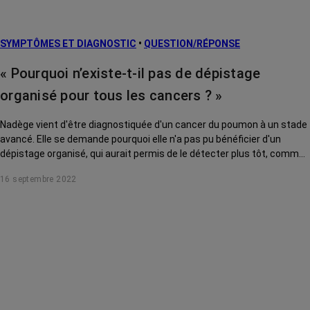
SYMPTÔMES ET DIAGNOSTIC
•
QUESTION/RÉPONSE
« Pourquoi n’existe-t-il pas de dépistage
organisé pour tous les cancers ? »
Nadège vient d'être diagnostiquée d'un cancer du poumon à un stade
avancé. Elle se demande pourquoi elle n'a pas pu bénéficier d'un
dépistage organisé, qui aurait permis de le détecter plus tôt, comme
c'est le cas pour les cancers du sein ou du col de l'utérus. Jean-
16 septembre 2022
Baptiste Méric, directeur du pôle Santé publique et soins à l’Institut
national du cancer (INCa), lui répond.