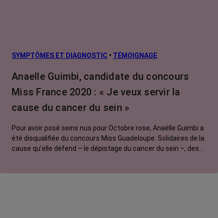
SYMPTÔMES ET DIAGNOSTIC
•
TÉMOIGNAGE
Anaelle Guimbi, candidate du concours
Miss France 2020 : « Je veux servir la
cause du cancer du sein »
Pour avoir posé seins nus pour Octobre rose, Anaëlle Guimbi a
été disqualifiée du concours Miss Guadeloupe. Solidaires de la
cause qu’elle défend – le dépistage du cancer du sein –, des
personnalités de tous horizons ont accepté à leur tour de
dévoiler leur poitrine.