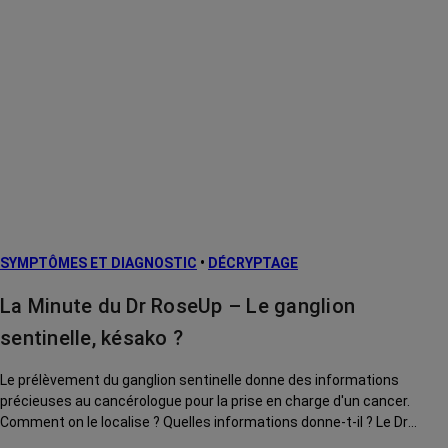
SYMPTÔMES ET DIAGNOSTIC
•
DÉCRYPTAGE
La Minute du Dr RoseUp – Le ganglion
sentinelle, késako ?
Le prélèvement du ganglion sentinelle donne des informations
précieuses au cancérologue pour la prise en charge d'un cancer.
Comment on le localise ? Quelles informations donne-t-il ? Le Dr
RoseUp, incarné par le Dr Kierzek, vous explique tout.