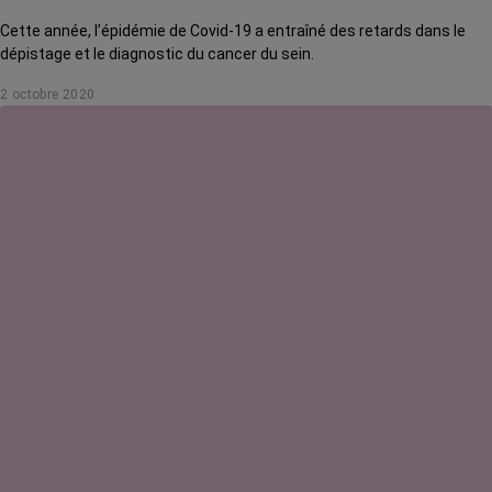
Cette année, l’épidémie de Covid-19 a entraîné des retards dans le
dépistage et le diagnostic du cancer du sein.
2 octobre 2020