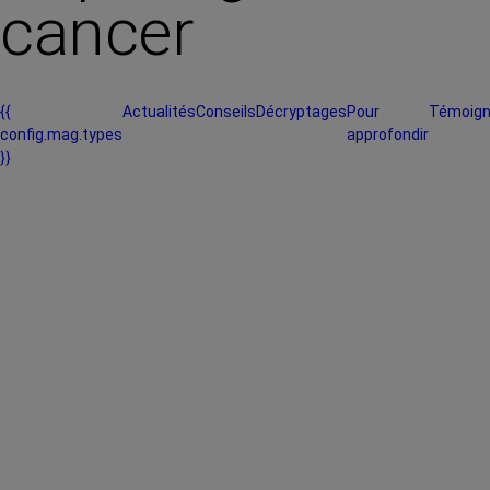
cancer
{{
Actualités
Conseils
Décryptages
Pour
Témoig
config.mag.types
approfondir
}}