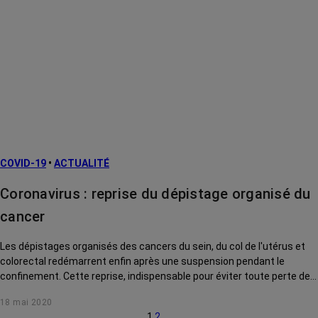
COVID-19
•
ACTUALITÉ
Coronavirus : reprise du dépistage organisé du
cancer
Les dépistages organisés des cancers du sein, du col de l'utérus et
colorectal redémarrent enfin après une suspension pendant le
confinement. Cette reprise, indispensable pour éviter toute perte de
chance, sera toutefois progressive.
18 mai 2020
1
2