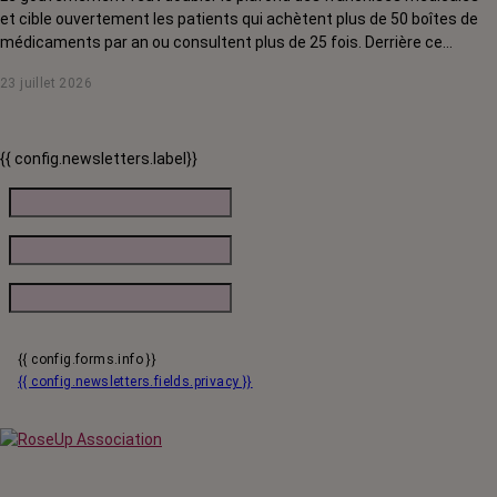
et cible ouvertement les patients qui achètent plus de 50 boîtes de
médicaments par an ou consultent plus de 25 fois. Derrière ce
discours sur la « responsabilisation », ce sont en réalité les malades
23 juillet 2026
chroniques, et en premier lieu les personnes touchées par un cancer,
qui vont payer le prix fort. RoseUp alerte : cette mesure ne
responsabilise personne, elle punit des patients qui n'ont pas le choix.
{{ config.newsletters.label}}
{{ config.forms.info }}
{{ config.newsletters.fields.privacy }}