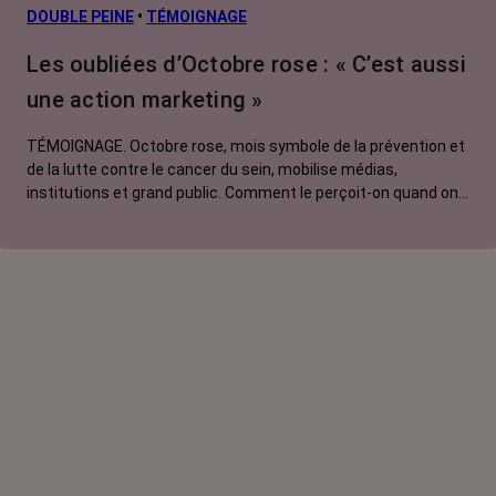
L’après cancer
DOUBLE PEINE
•
TÉMOIGNAGE
Traitements
Les oubliées d’Octobre rose : « C’est aussi
contre le cancer
une action marketing »
La vie autour
TÉMOIGNAGE. Octobre rose, mois symbole de la prévention et
de la lutte contre le cancer du sein, mobilise médias,
institutions et grand public. Comment le perçoit-on quand on
est une femme touchée par un tout autre cancer ?
Emmanuelle, touchée par un cancer du rein métastatique,
soutien l'évènement mais regrette son instrumentalisation à
des fins commerciales.