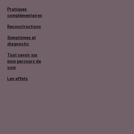
Pratiques
complémentaires
Reconstructions
Symptômes et
diagnostic
Tout savoir sur
mon parcours de
soin
Les effets
secondaires
Cancers
métastatiques
Facteurs de
risque et
prévention