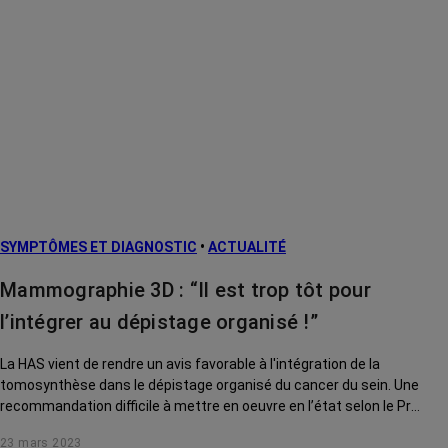
SYMPTÔMES ET DIAGNOSTIC
•
ACTUALITÉ
Mammographie 3D : “Il est trop tôt pour
l’intégrer au dépistage organisé !”
La HAS vient de rendre un avis favorable à l'intégration de la
tomosynthèse dans le dépistage organisé du cancer du sein. Une
recommandation difficile à mettre en oeuvre en l’état selon le Pr
Corinne Balleyguier, radiologue et chef du service d'Imagerie
23 mars 2023
Diagnostique de Gustave Roussy.