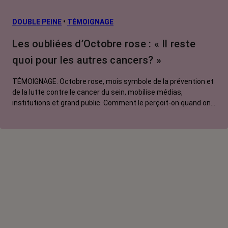
DOUBLE PEINE
•
TÉMOIGNAGE
Les oubliées d’Octobre rose : « Il reste
quoi pour les autres cancers? »
TÉMOIGNAGE. Octobre rose, mois symbole de la prévention et
de la lutte contre le cancer du sein, mobilise médias,
institutions et grand public. Comment le perçoit-on quand on
est une femme touchée par un tout autre cancer ? Manon,
touchée par un cancer du poumon métastatique, regrette que
l'évènement capte autant d'attention au détriment d'autres
causes.