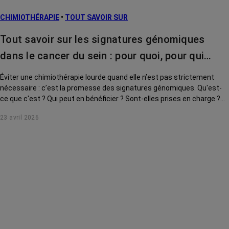
CHIMIOTHÉRAPIE
•
TOUT SAVOIR SUR
Tout savoir sur les signatures génomiques
dans le cancer du sein : pour quoi, pour qui…
Éviter une chimiothérapie lourde quand elle n’est pas strictement
nécessaire : c’est la promesse des signatures génomiques. Qu'est-
ce que c'est ? Qui peut en bénéficier ? Sont-elles prises en charge ?
Le point sur cet outil clé de la médecine personnalisée.
23 avril 2026