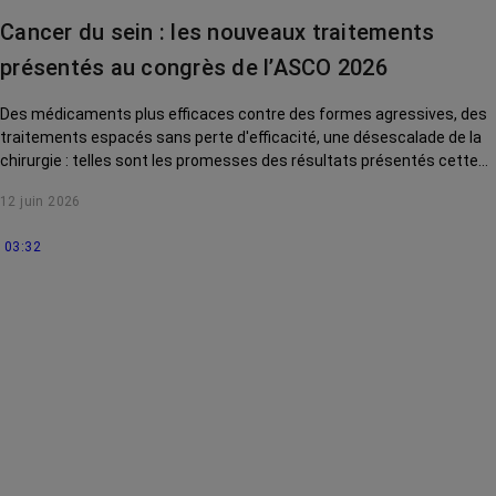
contre le cancer
Cancer du sein : les nouveaux traitements
La vie autour
présentés au congrès de l’ASCO 2026
Des médicaments plus efficaces contre des formes agressives, des
traitements espacés sans perte d'efficacité, une désescalade de la
chirurgie : telles sont les promesses des résultats présentés cette
année au congrès international de cancérologie de l'ASCO pour le
12 juin 2026
cancer du sein. Tour d'horizon des avancées qui pourraient
prochainement changer la vie des patientes.
03:32