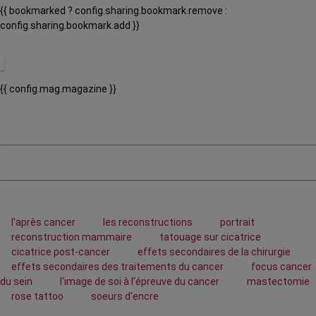
{{ bookmarked ? config.sharing.bookmark.remove :
config.sharing.bookmark.add }}
{{ config.mag.magazine }}
l'après cancer
les reconstructions
portrait
reconstruction mammaire
tatouage sur cicatrice
cicatrice post-cancer
effets secondaires de la chirurgie
effets secondaires des traitements du cancer
focus cancer
du sein
l'image de soi à l'épreuve du cancer
mastectomie
rose tattoo
soeurs d'encre