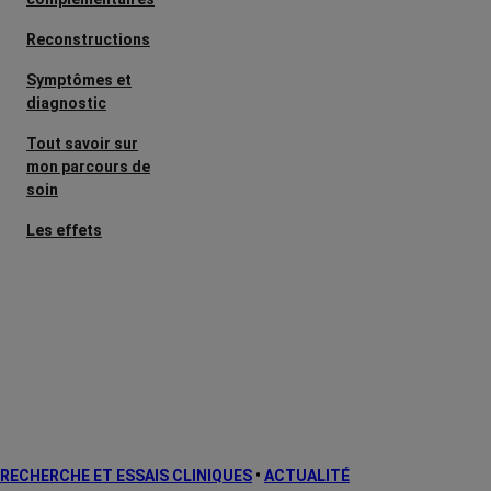
Reconstructions
Symptômes et
diagnostic
Tout savoir sur
mon parcours de
soin
Les effets
secondaires
Cancers
métastatiques
Facteurs de
risque et
prévention
L’après cancer
RECHERCHE ET ESSAIS CLINIQUES
•
ACTUALITÉ
Traitements