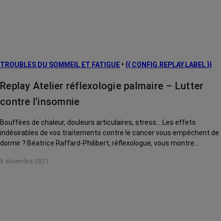
TROUBLES DU SOMMEIL ET FATIGUE
•
{{ CONFIG.REPLAY.LABEL }}
Replay Atelier réflexologie palmaire – Lutter
contre l’insomnie
Bouffées de chaleur, douleurs articulaires, stress... Les effets
indésirables de vos traitements contre le cancer vous empêchent de
dormir ? Béatrice Raffard-Philibert, réflexologue, vous montre
quelques points à stimuler à l'intérieur de votre paume pour retrouver
8 décembre 2021
le sommeil.