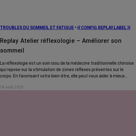
TROUBLES DU SOMMEIL ET FATIGUE
•
{{ CONFIG.REPLAY.LABEL }}
Replay Atelier réflexologie – Améliorer son
sommeil
La réflexologie est un soin issu de la médecine traditionnelle chinoise
qui repose sur la stimulation de zones réflexes présentes sur le
corps. En favorisant votre bien-être, elle peut vous aider à mieux
supporter certains effets secondaires du cancer et des traitements.
18 août 2023
Maxime Bansard, réflexologue, vous montre aujourd'hui des
techniques d'automassage et des points d'acupression pour faire
face aux troubles du sommeil et de l'endormissement.