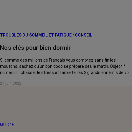
TROUBLES DU SOMMEIL ET FATIGUE
•
CONSEIL
Nos clés pour bien dormir
Si comme des millions de Français vous comptez sans fin les
moutons, sachez qu'un bon dodo se prépare dès le matin. Objectif
numéro 1 : chasser le stress et l'anxiété, les 2 grands ennemis de vos
nuits...
27 juin 2022
En ligne