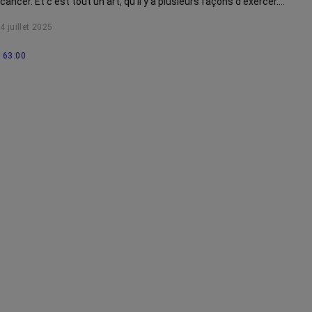
cancer. Et c’est tout un art, qu’il y a plusieurs façons d’exercer.
Laissez-vous guider…
4 juillet 2025
63:00