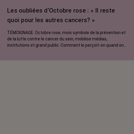
Les oubliées d’Octobre rose : « Il reste
quoi pour les autres cancers? »
TÉMOIGNAGE. Octobre rose, mois symbole de la prévention et
de la lutte contre le cancer du sein, mobilise médias,
institutions et grand public. Comment le perçoit-on quand on
est une femme touchée par un tout autre cancer ? Manon,
touchée par un cancer du poumon métastatique, regrette que
l'évènement capte autant d'attention au détriment d'autres
causes.