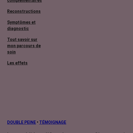
complémentaires
Reconstructions
Symptômes et
diagnostic
Tout savoir sur
mon parcours de
soin
Les effets
secondaires
Cancers
métastatiques
Facteurs de
risque et
prévention
L’après cancer
DOUBLE PEINE
•
TÉMOIGNAGE
Traitements