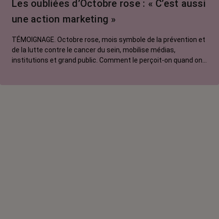
Les oubliées d’Octobre rose : « C’est aussi
contre le cancer
une action marketing »
La vie autour
TÉMOIGNAGE. Octobre rose, mois symbole de la prévention et
de la lutte contre le cancer du sein, mobilise médias,
institutions et grand public. Comment le perçoit-on quand on
est une femme touchée par un tout autre cancer ?
Emmanuelle, touchée par un cancer du rein métastatique,
soutien l'évènement mais regrette son instrumentalisation à
des fins commerciales.