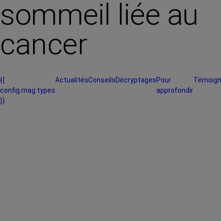
sommeil liée au
cancer
{{
Actualités
Conseils
Décryptages
Pour
Témoig
config.mag.types
approfondir
}}