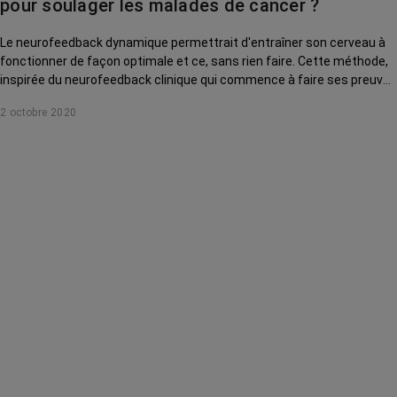
pour soulager les malades de cancer ?
Le neurofeedback dynamique permettrait d'entraîner son cerveau à
fonctionner de façon optimale et ce, sans rien faire. Cette méthode,
inspirée du neurofeedback clinique qui commence à faire ses preuves
dans les troubles de l'attention, fait son entrée en oncologie pour
2 octobre 2020
soulager anxiété, douleurs et insomnie. Sur quelle principe repose-t-
elle ? Est-elle efficace ? On a enquêté.