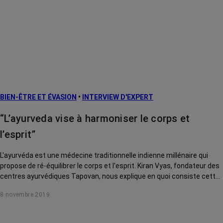
BIEN-ÊTRE ET ÉVASION
•
INTERVIEW D'EXPERT
“L’ayurveda vise à harmoniser le corps et
l’esprit”
L'ayurvéda est une médecine traditionnelle indienne millénaire qui
propose de ré-équilibrer le corps et l'esprit. Kiran Vyas, fondateur des
centres ayurvédiques Tapovan, nous explique en quoi consiste cette
approche et comment elle peut aider à soulager les malades.
8 novembre 2019