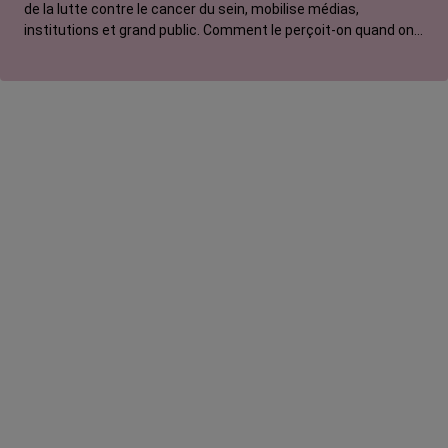
de la lutte contre le cancer du sein, mobilise médias,
institutions et grand public. Comment le perçoit-on quand on
est une femme touchée par un tout autre cancer ?
Emmanuelle, touchée par un cancer du rein métastatique,
soutien l'évènement mais regrette son instrumentalisation à
des fins commerciales.