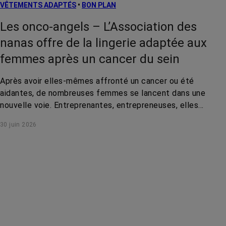
VÊTEMENTS ADAPTÉS
•
BON PLAN
Les onco-angels – L’Association des
nanas offre de la lingerie adaptée aux
femmes après un cancer du sein
Après avoir elles-mêmes affronté un cancer ou été
aidantes, de nombreuses femmes se lancent dans une
nouvelle voie. Entreprenantes, entrepreneuses, elles
mènent des actions de solidarité pour rendre la vie des
30 juin 2026
malades plus douce. Rencontre avec Charline, Daniella,
Mélanie et Estelle, membres de l'Association des nanas.