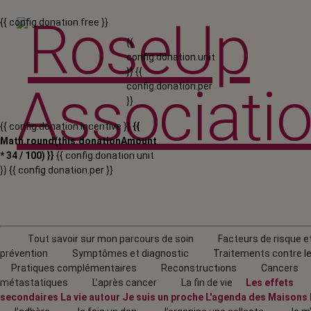
{{ config.donation.free }}
{{
config.donation.unit
}}
{{
config.donation.per
}}
{{ config.donation.incentive }}
{{
Math.round(this.donationAmount
* 34 / 100) }}
{{ config.donation.unit
}}
{{ config.donation.per }}
Tout savoir sur mon parcours de soin
Facteurs de risque e
prévention
Symptômes et diagnostic
Traitements contre l
Pratiques complémentaires
Reconstructions
Cancers
métastatiques
L’après cancer
La fin de vie
Les effets
secondaires
La vie autour
Je suis un proche
L'agenda
des Maisons