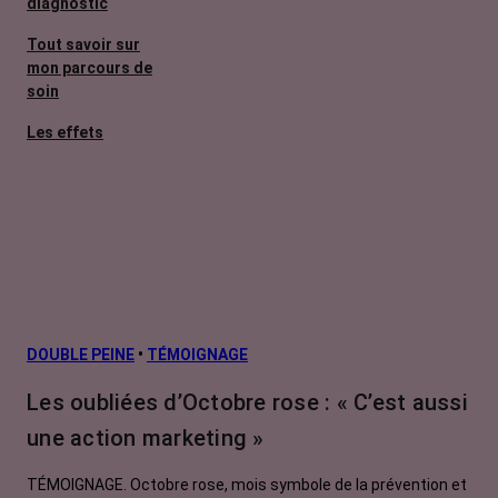
diagnostic
Tout savoir sur
mon parcours de
soin
Les effets
secondaires
Cancers
métastatiques
Facteurs de
risque et
prévention
L’après cancer
DOUBLE PEINE
•
TÉMOIGNAGE
Traitements
Les oubliées d’Octobre rose : « C’est aussi
contre le cancer
une action marketing »
La vie autour
TÉMOIGNAGE. Octobre rose, mois symbole de la prévention et