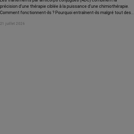
Les traitements par anticorps conjugués (ADC) combinent la
précision d'une thérapie ciblée à la puissance d'une chimiothérapie.
Comment fonctionnent-ils ? Pourquoi entraînent-ils malgré tout des
effets secondaires ? Pour quels cancers sont-ils utilisés aujourd'hui ?
21 juillet 2026
On vous explique tout.