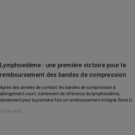
Lymphoedème : une première victoire pour le
remboursement des bandes de compression
Après des années de combat, les bandes de compression à
allongement court, traitement de référence du lymphoedème,
obtiennent pour la première fois un remboursement intégral. Rose Up,
mobilisée aux côtés du Dr Stéphane Vignes et d'autres associations,
23 juin 2026
salue une avancée majeure — tout en appelant à poursuivre la lutte
pour une prise en charge sans reste à charge.