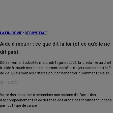
LA FIN DE VIE
•
DÉCRYPTAGE
Aide à mourir : ce que dit la loi (et ce qu’elle ne
dit pas)
Définitivement adoptée mercredi 15 juillet 2026, la loi relative au droit
à l'aide à mourir marque un tournant sociétal majeur concernant la fin
de vie. Quels sont les critères pour en bénéficier ? Comment cela se
traduit-il pour les personnes touchées par un cancer ? Qui peut
29 mai 2025
injecter la substance létale ? Le Dr Agnès Moura, médecin de soins
palliatifs à l'Institut Curie, décrypte pour nous ce que prévoit le texte.
Votre don nous aide à pérenniser nos actions d'information,
d'accompagnement et de défense des droits des femmes touchées
par tout type de cancer.