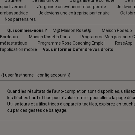
J’adhère
Je fais un don
J’organise une collecte
Je m
sportivement
J’organise un évènement corporate
Je devie
ambassadrice
Je deviens une entreprise partenaire
Octobr
Nos partenaires
Qui sommes-nous ?
M@ Maison RoseUp
Maison RoseUp
Bordeaux
Maison RoseUp Paris
Programme Mon parcours C
métastatique
Programme Rose Coaching Emploi
RoseApp
l’application mobile
Vous informer
Défendre vos droits
{{ user.firstname || config.account }}
Quand les résultats de l'auto-complétion sont disponibles, utilise
les flèches haut et bas pour évaluer entrer pour aller à la page dési
Utilisateurs et utilisatrices d‘appareils tactiles, explorez en touch
ou par des gestes de balayage.