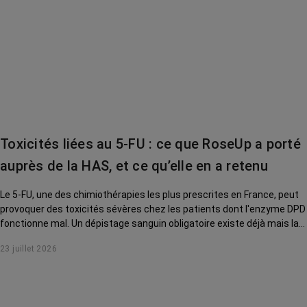
Toxicités liées au 5-FU : ce que RoseUp a porté
auprès de la HAS, et ce qu’elle en a retenu
Le 5-FU, une des chimiothérapies les plus prescrites en France, peut
provoquer des toxicités sévères chez les patients dont l'enzyme DPD
fonctionne mal. Un dépistage sanguin obligatoire existe déjà mais la
HAS a voulu savoir si une analyse génétique complémentaire devait,
23 juillet 2026
elle aussi, devenir systématique. RoseUp a donné son avis. Voici ce
que la Haute Autorité de santé en a retenu.