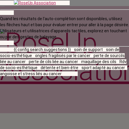
Quand les résultats de l'auto-complétion sont disponibles, utilisez
les flèches haut et bas pour évaluer entrer pour aller à la page désirée.
Utilisateurs et utilisatrices d‘appareils tactiles, explorez en touchant
ou par des gestes de balayage.
{{ config.search.suggestions }}
soin de support
soin de
socio-esthétique
ongles fragilisés par le cancer
perte de sourcils
liée au cancer
perte de cils liée au cancer
maquillage des cils
Rdv
de socio-esthétique
détente et bien-être
sport adapté au cancer
angoisse et stress liés au cancer