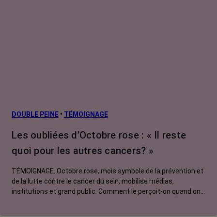
DOUBLE PEINE
•
TÉMOIGNAGE
Les oubliées d’Octobre rose : « Il reste
quoi pour les autres cancers? »
TÉMOIGNAGE. Octobre rose, mois symbole de la prévention et
de la lutte contre le cancer du sein, mobilise médias,
institutions et grand public. Comment le perçoit-on quand on
est une femme touchée par un tout autre cancer ? Manon,
touchée par un cancer du poumon métastatique, regrette que