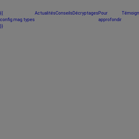
{{
Actualités
Conseils
Décryptages
Pour
Témoig
config.mag.types
approfondir
}}