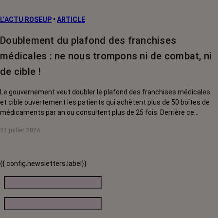
L’ACTU ROSEUP
•
ARTICLE
Doublement du plafond des franchises
médicales : ne nous trompons ni de combat, ni
de cible !
Le gouvernement veut doubler le plafond des franchises médicales
et cible ouvertement les patients qui achètent plus de 50 boîtes de
médicaments par an ou consultent plus de 25 fois. Derrière ce
discours sur la « responsabilisation », ce sont en réalité les malades
23 juillet 2026
chroniques, et en premier lieu les personnes touchées par un cancer,
qui vont payer le prix fort. RoseUp alerte : cette mesure ne
responsabilise personne, elle punit des patients qui n'ont pas le choix.
{{ config.newsletters.label}}