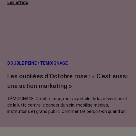
Les effets
secondaires
Cancers
métastatiques
Facteurs de
risque et
prévention
L’après cancer
DOUBLE PEINE
•
TÉMOIGNAGE
Traitements
Les oubliées d’Octobre rose : « C’est aussi
contre le cancer
une action marketing »
La vie autour
TÉMOIGNAGE. Octobre rose, mois symbole de la prévention et
de la lutte contre le cancer du sein, mobilise médias,
institutions et grand public. Comment le perçoit-on quand on
est une femme touchée par un tout autre cancer ?
Emmanuelle, touchée par un cancer du rein métastatique,
soutien l'évènement mais regrette son instrumentalisation à