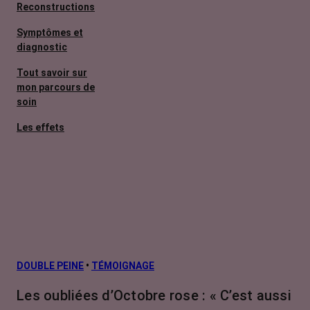
Reconstructions
Symptômes et
diagnostic
Tout savoir sur
mon parcours de
soin
Les effets
secondaires
Cancers
métastatiques
Facteurs de
risque et
prévention
L’après cancer
DOUBLE PEINE
•
TÉMOIGNAGE
Traitements
Les oubliées d’Octobre rose : « C’est aussi
contre le cancer