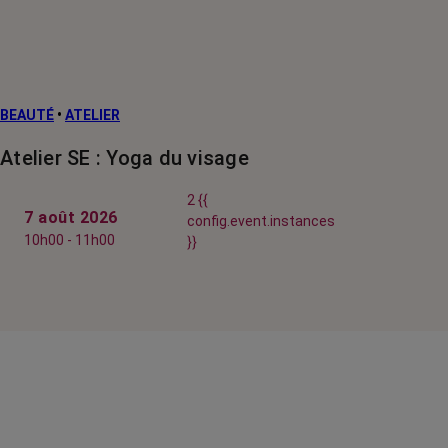
BEAUTÉ
•
ATELIER
Atelier SE : Yoga du visage
2 {{
7 août 2026
config.event.instances
10h00 - 11h00
}}