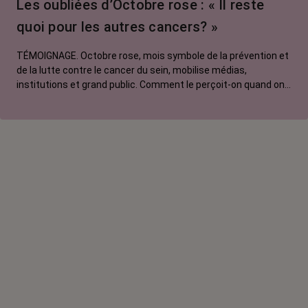
Les oubliées d’Octobre rose : « Il reste
quoi pour les autres cancers? »
TÉMOIGNAGE. Octobre rose, mois symbole de la prévention et
de la lutte contre le cancer du sein, mobilise médias,
institutions et grand public. Comment le perçoit-on quand on
est une femme touchée par un tout autre cancer ? Manon,
touchée par un cancer du poumon métastatique, regrette que
l'évènement capte autant d'attention au détriment d'autres
causes.