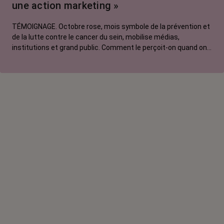
une action marketing »
La vie autour
TÉMOIGNAGE. Octobre rose, mois symbole de la prévention et
de la lutte contre le cancer du sein, mobilise médias,
institutions et grand public. Comment le perçoit-on quand on
est une femme touchée par un tout autre cancer ?
Emmanuelle, touchée par un cancer du rein métastatique,
soutien l'évènement mais regrette son instrumentalisation à
des fins commerciales.