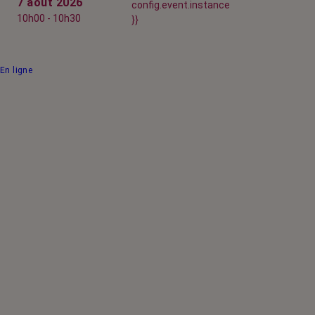
7 août 2026
config.event.instance
10h00 - 10h30
}}
En ligne