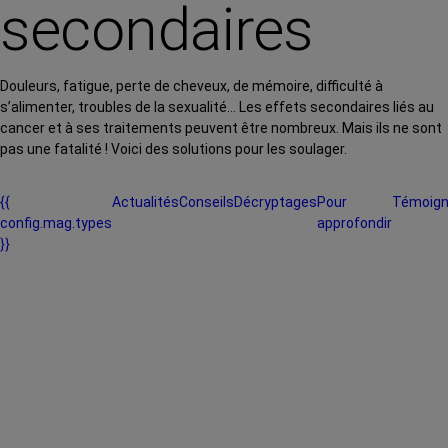
secondaires
Douleurs, fatigue, perte de cheveux, de mémoire, difficulté à
s’alimenter, troubles de la sexualité… Les effets secondaires liés au
cancer et à ses traitements peuvent être nombreux. Mais ils ne sont
pas une fatalité ! Voici des solutions pour les soulager.
{{
Actualités
Conseils
Décryptages
Pour
Témoig
config.mag.types
approfondir
}}