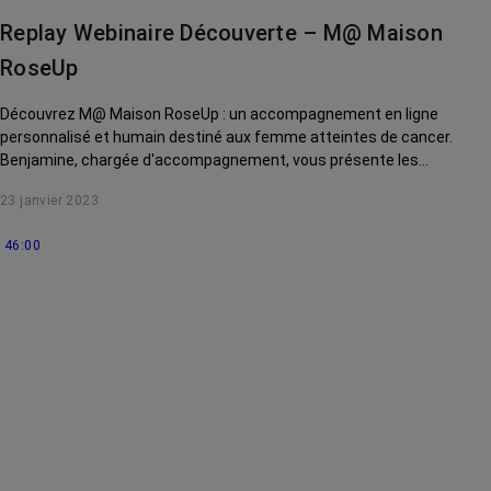
Replay Webinaire Découverte – M@ Maison
RoseUp
Découvrez M@ Maison RoseUp : un accompagnement en ligne
personnalisé et humain destiné aux femme atteintes de cancer.
Benjamine, chargée d'accompagnement, vous présente les
différents soins de support auxquels vous aurez accès : nutrition,
23 janvier 2023
socio-esthétique, réflexologie, kinésithérapie et bien d'autres !
46:00