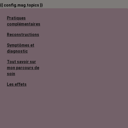
{{ config.mag.topics }}
Pratiques
complémentaires
Reconstructions
Symptômes et
diagnostic
Tout savoir sur
mon parcours de
soin
Les effets
secondaires
Cancers
métastatiques
Facteurs de
risque et