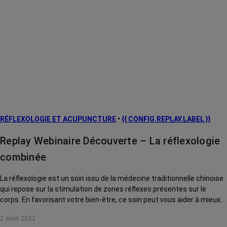
RÉFLEXOLOGIE ET ACUPUNCTURE
•
{{ CONFIG.REPLAY.LABEL }}
Replay Webinaire Découverte – La réflexologie
combinée
La réflexologie est un soin issu de la médecine traditionnelle chinoise
qui repose sur la stimulation de zones réflexes présentes sur le
corps. En favorisant votre bien-être, ce soin peut vous aider à mieux
supporter certains effets secondaires du cancer et des traitements.
2 août 2022
Maxime Bansard réflexologue, vous montrera sur quels points