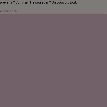
prévenir ? Comment la soulager ? On vous dit tout.
4 août 2026