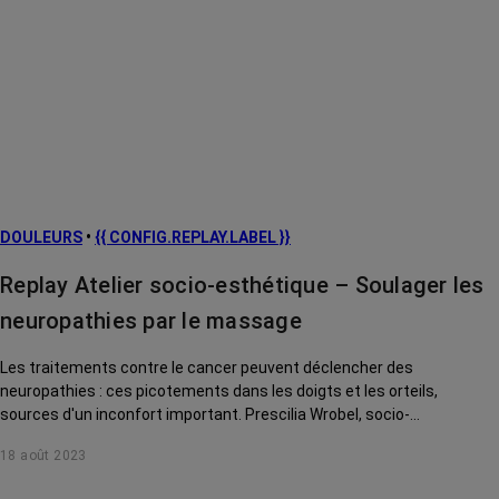
DOULEURS
•
{{ CONFIG.REPLAY.LABEL }}
Replay Atelier socio-esthétique – Soulager les
neuropathies par le massage
Les traitements contre le cancer peuvent déclencher des
neuropathies : ces picotements dans les doigts et les orteils,
sources d'un inconfort important. Prescilia Wrobel, socio-
esthéticienne, vous donne de précieux conseils et astuces pour
18 août 2023
soulager ces effets secondaires par l'automassage ou à l'aide
d'accessoires adaptés.