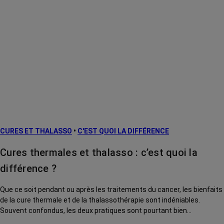
CURES ET THALASSO
•
C'EST QUOI LA DIFFÉRENCE
Cures thermales et thalasso : c’est quoi la
différence ?
Que ce soit pendant ou après les traitements du cancer, les bienfaits
de la cure thermale et de la thalassothérapie sont indéniables.
Souvent confondus, les deux pratiques sont pourtant bien
différentes, tant sur le plan de leurs bienfaits que de leur prise en