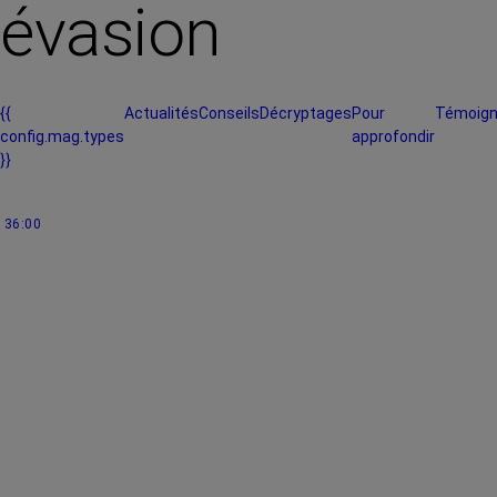
évasion
{{
Actualités
Conseils
Décryptages
Pour
Témoig
config.mag.types
approfondir
}}
36:00