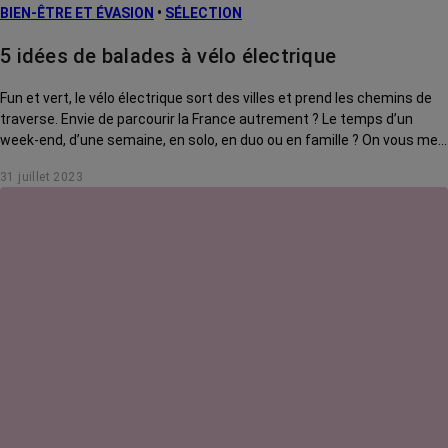
BIEN-ÊTRE ET ÉVASION
•
SÉLECTION
5 idées de balades à vélo électrique
Fun et vert, le vélo électrique sort des villes et prend les chemins de
traverse. Envie de parcourir la France autrement ? Le temps d’un
week-end, d’une semaine, en solo, en duo ou en famille ? On vous met
sur les bonnes pistes !
31 juillet 2023