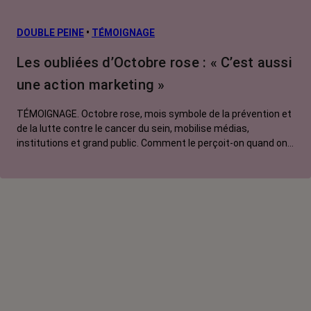
prévention
L’après cancer
DOUBLE PEINE
•
TÉMOIGNAGE
Traitements
Les oubliées d’Octobre rose : « C’est aussi
contre le cancer
une action marketing »
La vie autour
TÉMOIGNAGE. Octobre rose, mois symbole de la prévention et
de la lutte contre le cancer du sein, mobilise médias,
institutions et grand public. Comment le perçoit-on quand on
est une femme touchée par un tout autre cancer ?
Emmanuelle, touchée par un cancer du rein métastatique,
soutien l'évènement mais regrette son instrumentalisation à
des fins commerciales.