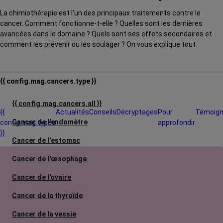
La chimiothérapie est l’un des principaux traitements contre le
cancer. Comment fonctionne-t-elle ? Quelles sont les dernières
avancées dans le domaine ? Quels sont ses effets secondaires et
comment les prévenir ou les soulager ? On vous explique tout.
{{ config.mag.cancers.type }}
{{ config.mag.cancers.all }}
{{
Actualités
Conseils
Décryptages
Pour
Témoig
Cancer de l'endomètre
config.mag.types
approfondir
}}
Cancer de l'estomac
Cancer de l'œsophage
Cancer de l'ovaire
Cancer de la thyroïde
Cancer de la vessie