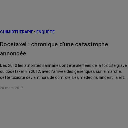
CHIMIOTHÉRAPIE
•
ENQUÊTE
Docetaxel : chronique d’une catastrophe
annoncée
Dès 2010 les autorités sanitaires ont été alertées de la toxicité grave
du docétaxel. En 2012, avec l’arrivée des génériques sur le marché,
cette toxicité devient hors de contrôle. Les médecins lancent l'alerte.
Aujourd'hui l'ANSM compte les morts.
28 mars 2017