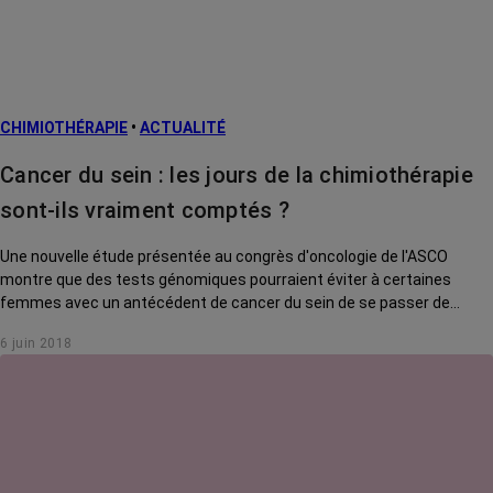
CHIMIOTHÉRAPIE
•
ACTUALITÉ
Cancer du sein : les jours de la chimiothérapie
sont-ils vraiment comptés ?
Une nouvelle étude présentée au congrès d'oncologie de l'ASCO
montre que des tests génomiques pourraient éviter à certaines
femmes avec un antécédent de cancer du sein de se passer de
chimio. Mais peut-on vraiment annoncer la fin de la chimio ?
6 juin 2018