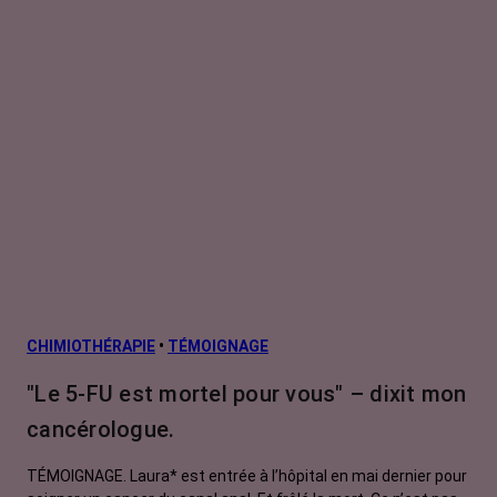
Cancer des voies aérodigestives
supérieures
Cancer du col de l'utérus
Cancer du côlon
Cancer du foie
Cancer du pancréas
Cancer du poumon
Cancer du rectum
Cancer du rein
CHIMIOTHÉRAPIE
•
TÉMOIGNAGE
Cancer du sein
"Le 5-FU est mortel pour vous" – dixit mon
Leucémie aiguë de l'adulte
cancérologue.
Leucémie lymphoïde chronique
TÉMOIGNAGE. Laura* est entrée à l’hôpital en mai dernier pour
Leucémie myéloïde chronique