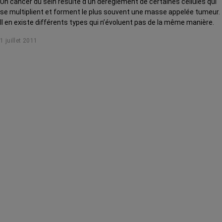
Un cancer du sein résulte d'un dérèglement de certaines cellules qui
se multiplient et forment le plus souvent une masse appelée tumeur.
Il en existe différents types qui n’évoluent pas de la même manière.
1 juillet 2011