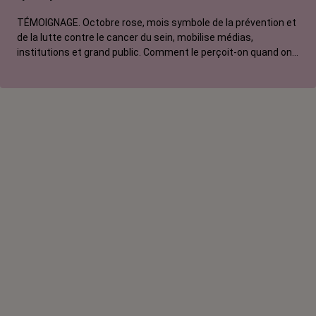
TÉMOIGNAGE. Octobre rose, mois symbole de la prévention et
de la lutte contre le cancer du sein, mobilise médias,
institutions et grand public. Comment le perçoit-on quand on
est une femme touchée par un tout autre cancer ? Manon,
touchée par un cancer du poumon métastatique, regrette que
l'évènement capte autant d'attention au détriment d'autres
causes.