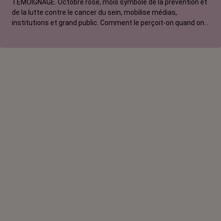
TÉMOIGNAGE. Octobre rose, mois symbole de la prévention et
de la lutte contre le cancer du sein, mobilise médias,
institutions et grand public. Comment le perçoit-on quand on
est une femme touchée par un tout autre cancer ?
Emmanuelle, touchée par un cancer du rein métastatique,
soutien l'évènement mais regrette son instrumentalisation à
des fins commerciales.