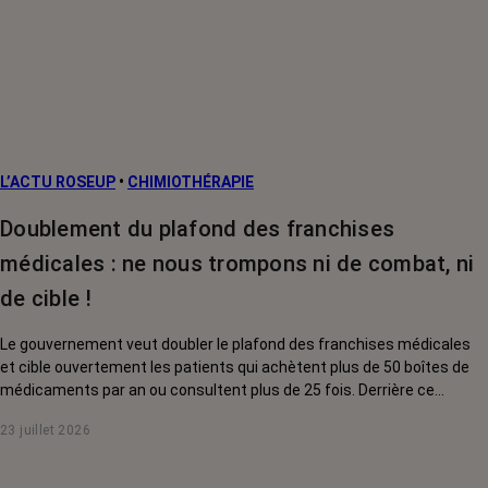
L’ACTU ROSEUP
•
CHIMIOTHÉRAPIE
Doublement du plafond des franchises
médicales : ne nous trompons ni de combat, ni
de cible !
Le gouvernement veut doubler le plafond des franchises médicales
et cible ouvertement les patients qui achètent plus de 50 boîtes de
médicaments par an ou consultent plus de 25 fois. Derrière ce
discours sur la « responsabilisation », ce sont en réalité les malades
23 juillet 2026
chroniques, et en premier lieu les personnes touchées par un cancer,
qui vont payer le prix fort. RoseUp alerte : cette mesure ne
responsabilise personne, elle punit des patients qui n'ont pas le choix.