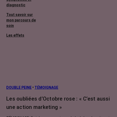
diagnostic
Tout savoir sur
mon parcours de
soin
Les effets
secondaires
Cancers
métastatiques
Facteurs de
risque et
prévention
L’après cancer
DOUBLE PEINE
•
TÉMOIGNAGE
Traitements
Les oubliées d’Octobre rose : « C’est aussi
contre le cancer
une action marketing »
La vie autour