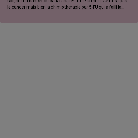
soigner un cancer du canal anal. Et frôlé la mort. Ce n’est pas
le cancer mais bien la chimiothérapie par 5-FU qui a failli la
Lymphome hodgkinien
tuer. Et pourtant un test prédictif de toxicité à cette molécule
existe.
Lymphome non hodgkinien
Mélanome
Myélome multiple
Sarcome
Tumeur du cerveau