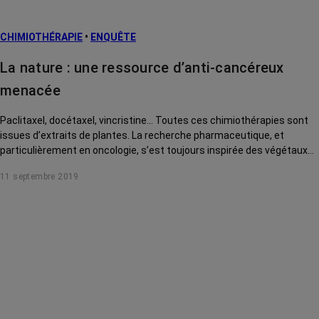
CHIMIOTHÉRAPIE
•
ENQUÊTE
La nature : une ressource d’anti-cancéreux
menacée
Paclitaxel, docétaxel, vincristine… Toutes ces chimiothérapies sont
issues d’extraits de plantes. La recherche pharmaceutique, et
particulièrement en oncologie, s’est toujours inspirée des végétaux
pour trouver de nouvelles thérapies. Une plongée dans la nature
11 septembre 2019
toujours riche de promesses aujourd’hui mais qui pourrait être
menacée par le réchauffement climatique.