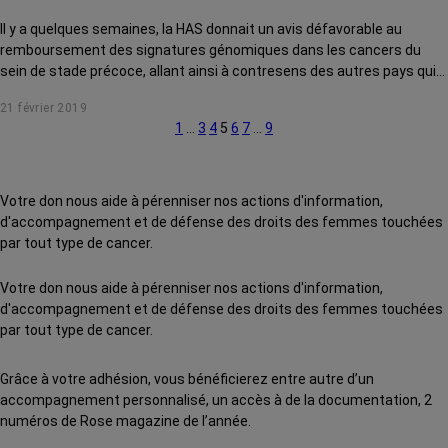
Il y a quelques semaines, la HAS donnait un avis défavorable au
remboursement des signatures génomiques dans les cancers du
sein de stade précoce, allant ainsi à contresens des autres pays qui
ont largement inclus ces tests dans leurs référentiels de soin. Une
21 février 2019
décision injustifiée qui montre un « grave retard de la France dans ce
1
…
3
4
5
6
7
…
9
domaine » selon Fabrice André, oncologue spécialiste de la prise en
charge des cancers par médecine personnalisée à Gustave Roussy.
Entretien.
Votre don nous aide à pérenniser nos actions d'information,
d'accompagnement et de défense des droits des femmes touchées
par tout type de cancer.
Votre don nous aide à pérenniser nos actions d'information,
d'accompagnement et de défense des droits des femmes touchées
par tout type de cancer.
Grâce à votre adhésion, vous bénéficierez entre autre d’un
accompagnement personnalisé, un accès à de la documentation, 2
numéros de Rose magazine de l’année.