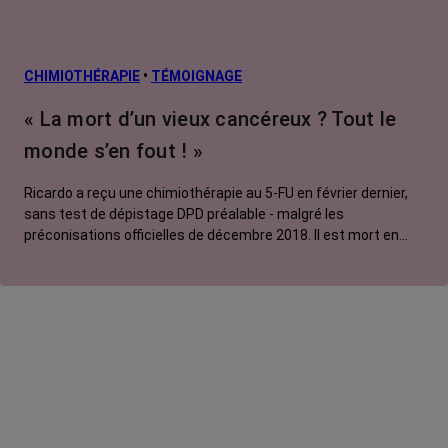
CHIMIOTHÉRAPIE
•
TÉMOIGNAGE
« La mort d’un vieux cancéreux ? Tout le
monde s’en fout ! »
Ricardo a reçu une chimiothérapie au 5-FU en février dernier,
sans test de dépistage DPD préalable - malgré les
préconisations officielles de décembre 2018. Il est mort en
trois jours. Son fils, Boris, révolté, témoigne.