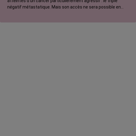
atteintes d’un cancer particulièrement agressif : le triple
négatif métastatique. Mais son accès ne sera possible en
Lymphome hodgkinien
France que dans 6 mois. Un délai très (trop) long pour ces
femmes, comme Delphine, dont le temps est compté.
Lymphome non hodgkinien
Mélanome
Myélome multiple
Sarcome
Tumeur du cerveau