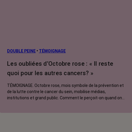
DOUBLE PEINE
•
TÉMOIGNAGE
Les oubliées d’Octobre rose : « Il reste
quoi pour les autres cancers? »
TÉMOIGNAGE. Octobre rose, mois symbole de la prévention et
de la lutte contre le cancer du sein, mobilise médias,
institutions et grand public. Comment le perçoit-on quand on
est une femme touchée par un tout autre cancer ? Manon,
touchée par un cancer du poumon métastatique, regrette que
l'évènement capte autant d'attention au détriment d'autres
causes.