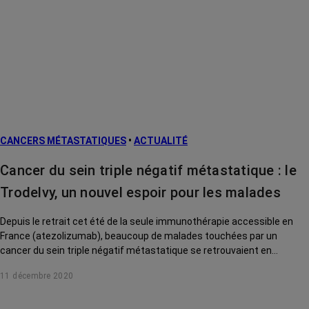
CANCERS MÉTASTATIQUES
•
ACTUALITÉ
Cancer du sein triple négatif métastatique : le
Trodelvy, un nouvel espoir pour les malades
Depuis le retrait cet été de la seule immunothérapie accessible en
France (atezolizumab), beaucoup de malades touchées par un
cancer du sein triple négatif métastatique se retrouvaient en
impasse de traitement. Face à cette situation inacceptable, RoseUp
11 décembre 2020
s'est mobilisée aux côtés du collectif #MobilisationTriplettes. Ces
actions ont porté leur fruit : un nouveau traitement innovant, le
Trodelvy, est à présent accessible. Le Pr Saghatchian, oncologue à