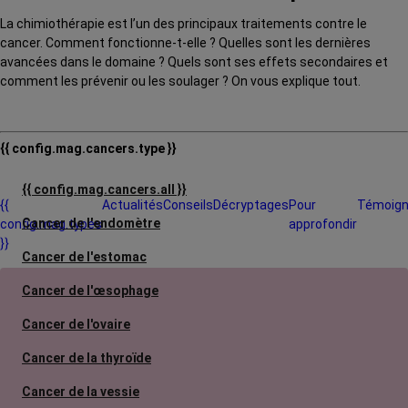
La chimiothérapie est l’un des principaux traitements contre le
cancer. Comment fonctionne-t-elle ? Quelles sont les dernières
avancées dans le domaine ? Quels sont ses effets secondaires et
comment les prévenir ou les soulager ? On vous explique tout.
{{ config.mag.cancers.type }}
{{ config.mag.cancers.all }}
{{
Actualités
Conseils
Décryptages
Pour
Témoig
Cancer de l'endomètre
config.mag.types
approfondir
}}
Cancer de l'estomac
Cancer de l'œsophage
Cancer de l'ovaire
Cancer de la thyroïde
Cancer de la vessie