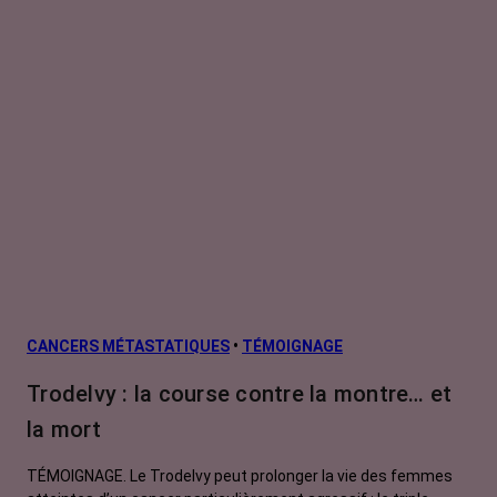
Cancer des voies aérodigestives
supérieures
Cancer du col de l'utérus
Cancer du côlon
Cancer du foie
Cancer du pancréas
Cancer du poumon
Cancer du rectum
Cancer du rein
CANCERS MÉTASTATIQUES
•
TÉMOIGNAGE
Cancer du sein
Trodelvy : la course contre la montre… et
Leucémie aiguë de l'adulte
la mort
Leucémie lymphoïde chronique
TÉMOIGNAGE. Le Trodelvy peut prolonger la vie des femmes
Leucémie myéloïde chronique