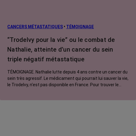
CANCERS MÉTASTATIQUES
•
TÉMOIGNAGE
“Trodelvy pour la vie” ou le combat de
Nathalie, atteinte d’un cancer du sein
triple négatif métastatique
TÉMOIGNAGE. Nathalie lutte depuis 4 ans contre un cancer du
sein très agressif. Le médicament qui pourrait lui sauver la vie,
le Trodelvy, n'est pas disponible en France. Pour trouver le
soutien nécessaire à la traversée de cette nouvelle épreuve,
elle ouvre une page Facebook au ton sarcastique et jamais
larmoyant : "Trodelvy pour la vie".