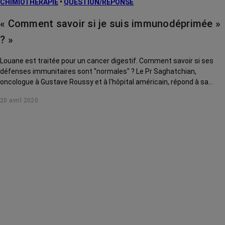
CHIMIOTHÉRAPIE
•
QUESTION/RÉPONSE
« Comment savoir si je suis immunodéprimée »
? »
Louane est traitée pour un cancer digestif. Comment savoir si ses
défenses immunitaires sont "normales" ? Le Pr Saghatchian,
oncologue à Gustave Roussy et à l'hôpital américain, répond à sa
question.
20 avril 2020