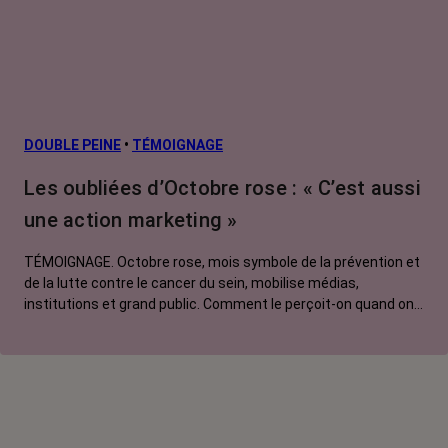
Cancers
métastatiques
Facteurs de
risque et
prévention
L’après cancer
DOUBLE PEINE
•
TÉMOIGNAGE
Traitements
Les oubliées d’Octobre rose : « C’est aussi
contre le cancer
une action marketing »
La vie autour
TÉMOIGNAGE. Octobre rose, mois symbole de la prévention et
de la lutte contre le cancer du sein, mobilise médias,
institutions et grand public. Comment le perçoit-on quand on
est une femme touchée par un tout autre cancer ?
Emmanuelle, touchée par un cancer du rein métastatique,
soutien l'évènement mais regrette son instrumentalisation à
des fins commerciales.