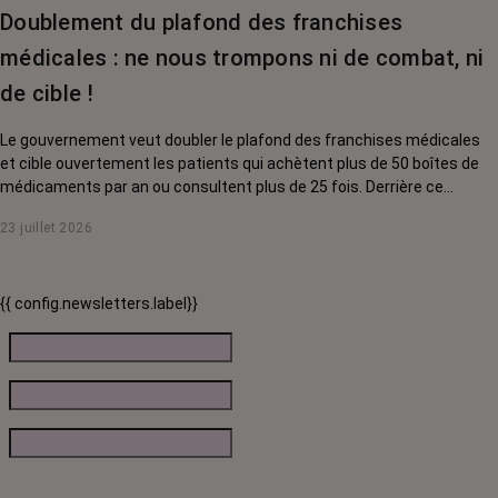
Doublement du plafond des franchises
médicales : ne nous trompons ni de combat, ni
de cible !
Le gouvernement veut doubler le plafond des franchises médicales
et cible ouvertement les patients qui achètent plus de 50 boîtes de
médicaments par an ou consultent plus de 25 fois. Derrière ce
discours sur la « responsabilisation », ce sont en réalité les malades
23 juillet 2026
chroniques, et en premier lieu les personnes touchées par un cancer,
qui vont payer le prix fort. RoseUp alerte : cette mesure ne
responsabilise personne, elle punit des patients qui n'ont pas le choix.
{{ config.newsletters.label}}