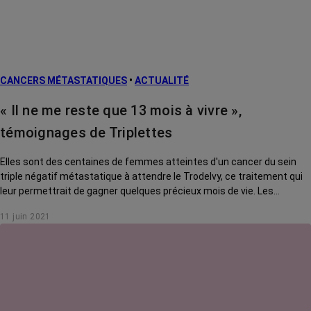
CANCERS MÉTASTATIQUES
•
ACTUALITÉ
« Il ne me reste que 13 mois à vivre »,
témoignages de Triplettes
Elles sont des centaines de femmes atteintes d'un cancer du sein
triple négatif métastatique à attendre le Trodelvy, ce traitement qui
leur permettrait de gagner quelques précieux mois de vie. Les
membres du collectif Mobilisation Triplettes se battent pour obtenir
11 juin 2021
plus de doses de la part du laboratoire américain Gilead. RoseUp
soutient leur appel à l'aide.