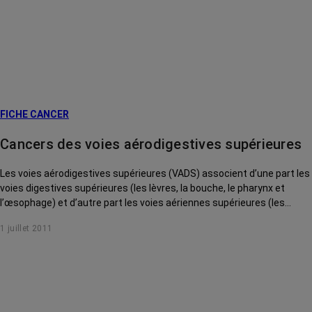
FICHE CANCER
Cancers des voies aérodigestives supérieures
Les voies aérodigestives supérieures (VADS) associent d’une part les
voies digestives supérieures (les lèvres, la bouche, le pharynx et
l’œsophage) et d’autre part les voies aériennes supérieures (les
fosses nasales, les sinus, les cavités de l’oreille moyenne, le pharynx,
1 juillet 2011
le larynx et la trachée).