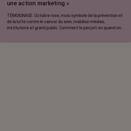
une action marketing »
La vie autour
TÉMOIGNAGE. Octobre rose, mois symbole de la prévention et
de la lutte contre le cancer du sein, mobilise médias,
institutions et grand public. Comment le perçoit-on quand on
est une femme touchée par un tout autre cancer ?
Emmanuelle, touchée par un cancer du rein métastatique,
soutien l'évènement mais regrette son instrumentalisation à
des fins commerciales.