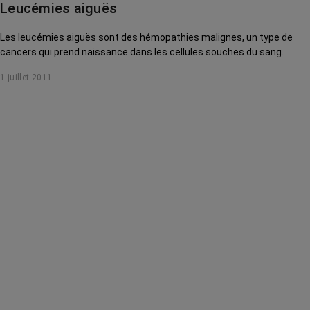
Leucémies aiguës
Leucémie lymphoïde chronique
Les leucémies aiguës sont des hémopathies malignes, un type de
Leucémie myéloïde chronique
cancers qui prend naissance dans les cellules souches du sang.
Lymphome hodgkinien
1 juillet 2011
Lymphome non hodgkinien
Mélanome
Myélome multiple
Sarcome
Tumeur du cerveau