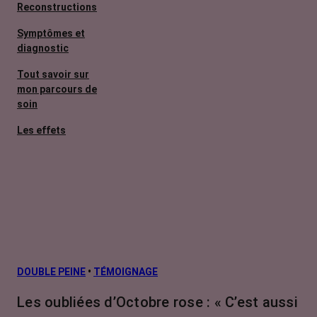
Reconstructions
Symptômes et
diagnostic
Tout savoir sur
mon parcours de
soin
Les effets
secondaires
Cancers
métastatiques
Facteurs de
risque et
prévention
L’après cancer
DOUBLE PEINE
•
TÉMOIGNAGE
Traitements
Les oubliées d’Octobre rose : « C’est aussi
contre le cancer