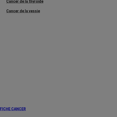
Cancer de la thyroïde
Cancer de la vessie
Cancer des voies aérodigestives
supérieures
Cancer du col de l'utérus
Cancer du côlon
Cancer du foie
Cancer du pancréas
Cancer du poumon
Cancer du rectum
Cancer du rein
Cancer du sein
FICHE CANCER
Leucémie aiguë de l'adulte