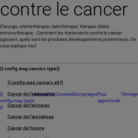
contre le cancer
Chirurgie, chimiothérapie, radiothérapie, thérapie ciblée,
immunothérapie… Comment les traitements contre le cancer
agissent, quels sont les prochains développements prometteurs. On
vous explique tout.
{{ config.mag.cancers.type }}
{{ config.mag.cancers.all }}
Cancer de l'endomètre
{{
Actualités
Conseils
Décryptages
Pour
Témoig
config.mag.types
approfondir
Cancer de l'estomac
}}
Cancer de l'œsophage
Cancer de l'ovaire