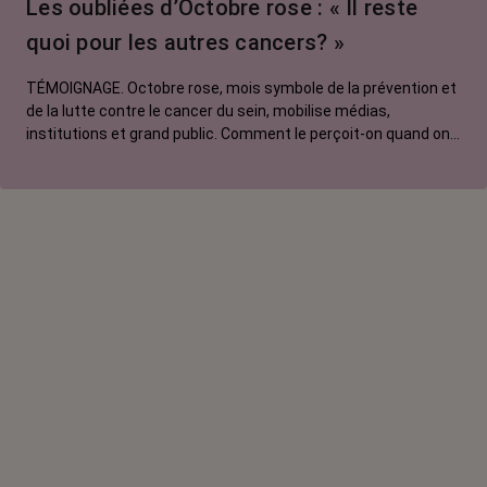
Les oubliées d’Octobre rose : « Il reste
quoi pour les autres cancers? »
TÉMOIGNAGE. Octobre rose, mois symbole de la prévention et
de la lutte contre le cancer du sein, mobilise médias,
institutions et grand public. Comment le perçoit-on quand on
est une femme touchée par un tout autre cancer ? Manon,
touchée par un cancer du poumon métastatique, regrette que
l'évènement capte autant d'attention au détriment d'autres
causes.