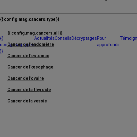
{{ config.mag.cancers.type }}
{{ config.mag.cancers.all }}
{{
Actualités
Conseils
Décryptages
Pour
Témoig
Cancer de l'endomètre
config.mag.types
approfondir
}}
Cancer de l'estomac
Cancer de l'œsophage
Cancer de l'ovaire
Cancer de la thyroïde
Cancer de la vessie
Cancer des voies aérodigestives
supérieures
Cancer du col de l'utérus