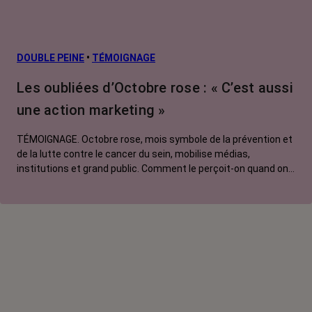
risque et
prévention
L’après cancer
DOUBLE PEINE
•
TÉMOIGNAGE
Traitements
Les oubliées d’Octobre rose : « C’est aussi
contre le cancer
une action marketing »
La vie autour
TÉMOIGNAGE. Octobre rose, mois symbole de la prévention et
de la lutte contre le cancer du sein, mobilise médias,
institutions et grand public. Comment le perçoit-on quand on
est une femme touchée par un tout autre cancer ?
Emmanuelle, touchée par un cancer du rein métastatique,
soutien l'évènement mais regrette son instrumentalisation à
des fins commerciales.