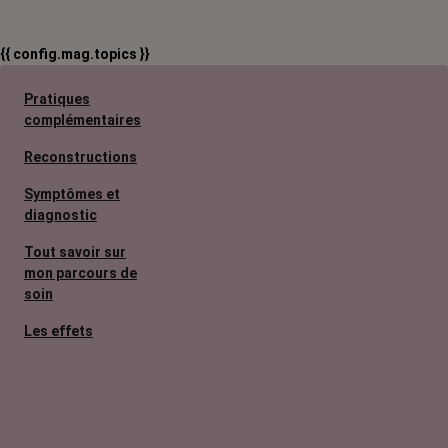
{{ config.mag.topics }}
Pratiques
complémentaires
Reconstructions
Symptômes et
diagnostic
Tout savoir sur
mon parcours de
soin
Les effets
secondaires
Cancers
métastatiques
Facteurs de