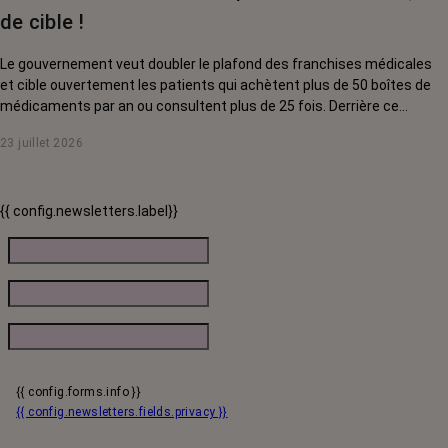
de cible !
Le gouvernement veut doubler le plafond des franchises médicales
et cible ouvertement les patients qui achètent plus de 50 boîtes de
médicaments par an ou consultent plus de 25 fois. Derrière ce
discours sur la « responsabilisation », ce sont en réalité les malades
23 juillet 2026
chroniques, et en premier lieu les personnes touchées par un cancer,
qui vont payer le prix fort. RoseUp alerte : cette mesure ne
responsabilise personne, elle punit des patients qui n'ont pas le choix.
{{ config.newsletters.label}}
{{ config.forms.info }}
{{ config.newsletters.fields.privacy }}