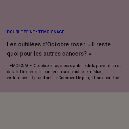
DOUBLE PEINE
•
TÉMOIGNAGE
Les oubliées d’Octobre rose : « Il reste
quoi pour les autres cancers? »
TÉMOIGNAGE. Octobre rose, mois symbole de la prévention et
de la lutte contre le cancer du sein, mobilise médias,
institutions et grand public. Comment le perçoit-on quand on
est une femme touchée par un tout autre cancer ? Manon,
touchée par un cancer du poumon métastatique, regrette que
l'évènement capte autant d'attention au détriment d'autres
causes.