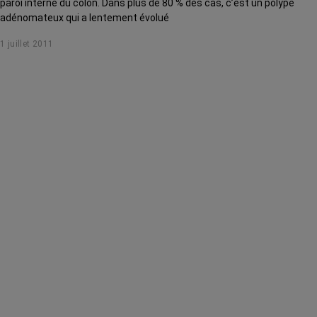
paroi interne du côlon. Dans plus de 80 % des cas, c’est un polype
adénomateux qui a lentement évolué
1 juillet 2011