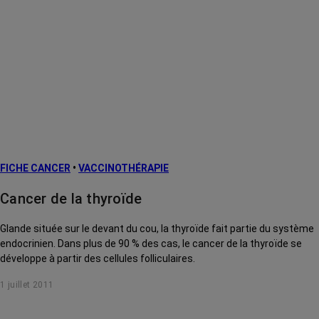
Cancer du côlon
Cancer du foie
Cancer du pancréas
Cancer du poumon
Cancer du rectum
Cancer du rein
FICHE CANCER
Cancer du sein
•
VACCINOTHÉRAPIE
Leucémie aiguë de l'adulte
Cancer de la thyroïde
Leucémie lymphoïde chronique
Glande située sur le devant du cou, la thyroïde fait partie du système
endocrinien. Dans plus de 90 % des cas, le cancer de la thyroïde se
Leucémie myéloïde chronique
développe à partir des cellules folliculaires.
Lymphome hodgkinien
1 juillet 2011
Lymphome non hodgkinien