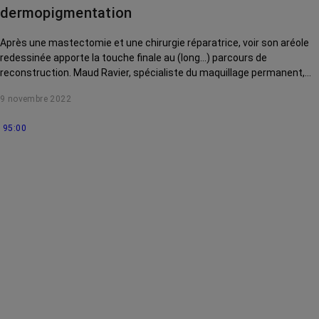
dermopigmentation
Après une mastectomie et une chirurgie réparatrice, voir son aréole
redessinée apporte la touche finale au (long…) parcours de
reconstruction. Maud Ravier, spécialiste du maquillage permanent,
vous montrera les résultats hyperréalistes qu'elle obtient avec la
9 novembre 2022
dermopigmentation en trompe-l'oeil. Ce webinaire a été enregistré le
13 octobre 2022
95:00