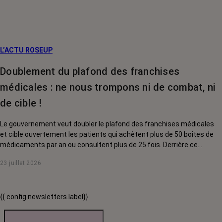
L’ACTU ROSEUP
Doublement du plafond des franchises
médicales : ne nous trompons ni de combat, ni
de cible !
Le gouvernement veut doubler le plafond des franchises médicales
et cible ouvertement les patients qui achètent plus de 50 boîtes de
médicaments par an ou consultent plus de 25 fois. Derrière ce
discours sur la « responsabilisation », ce sont en réalité les malades
23 juillet 2026
chroniques, et en premier lieu les personnes touchées par un cancer,
qui vont payer le prix fort. RoseUp alerte : cette mesure ne
responsabilise personne, elle punit des patients qui n'ont pas le choix.
{{ config.newsletters.label}}