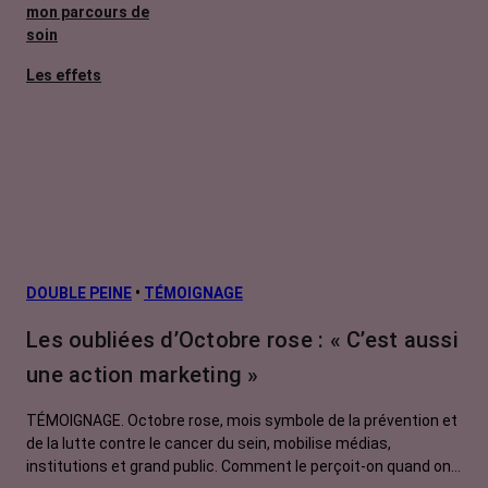
mon parcours de
soin
Les effets
secondaires
Cancers
métastatiques
Facteurs de
risque et
prévention
L’après cancer
DOUBLE PEINE
•
TÉMOIGNAGE
Traitements
Les oubliées d’Octobre rose : « C’est aussi
contre le cancer
une action marketing »
La vie autour
TÉMOIGNAGE. Octobre rose, mois symbole de la prévention et
de la lutte contre le cancer du sein, mobilise médias,
institutions et grand public. Comment le perçoit-on quand on