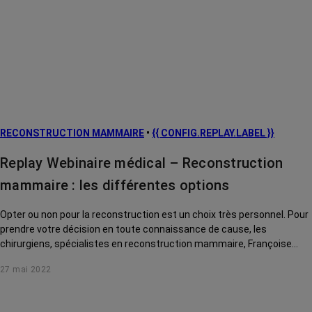
RECONSTRUCTION MAMMAIRE
•
{{ CONFIG.REPLAY.LABEL }}
Replay Webinaire médical – Reconstruction
mammaire : les différentes options
Opter ou non pour la reconstruction est un choix très personnel. Pour
prendre votre décision en toute connaissance de cause, les
chirurgiens, spécialistes en reconstruction mammaire, Françoise
Soffray et Philippe Tribondeau, vous présentent les différentes
27 mai 2022
options qui s'offrent à vous.