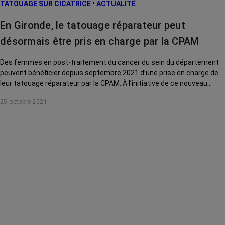
TATOUAGE SUR CICATRICE
•
ACTUALITÉ
En Gironde, le tatouage réparateur peut
désormais être pris en charge par la CPAM
Des femmes en post-traitement du cancer du sein du département
peuvent bénéficier depuis septembre 2021 d’une prise en charge de
leur tatouage réparateur par la CPAM. À l’initiative de ce nouveau
dispositif : l’association Soeurs d’Encre. Qui est concerné ? Comment
25 octobre 2021
ça marche ? Sa fondatrice nous dit tout.