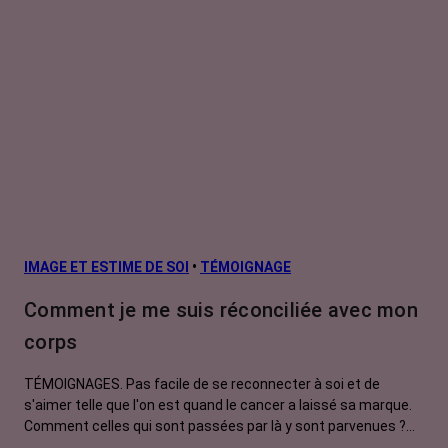
IMAGE ET ESTIME DE SOI
•
TÉMOIGNAGE
Comment je me suis réconciliée avec mon
corps
TÉMOIGNAGES. Pas facile de se reconnecter à soi et de
s'aimer telle que l'on est quand le cancer a laissé sa marque.
Comment celles qui sont passées par là y sont parvenues ?
Danse, tatouage, photothérapie, défi physique, qu’est-ce qui