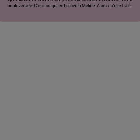
bouleversée. C’est ce qui est arrivé à Meline. Alors qu’elle fait
une pause hormono pour avoir un enfant, son conjoint lui paie
un tattoo. Elle en rêvait et elle sait exactement quel motif elle
veut encrer sur sa peau.