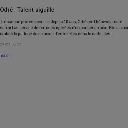
Odré : Talent aiguille
Tatoueuse professionnelle depuis 10 ans, Odré met bénévolement
son art au service de femmes opérées d’un cancer du sein. Elle a ainsi
embelli la poitrine de dizaines d’entre elles dans le cadre des
événements Rose Tattoo organisés depuis 2016 par l’association
23 mai 2022
Sœurs d’Encre.
63:00