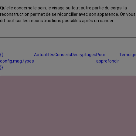
Qu'elle concerne le sein, le visage ou tout autre partie du corps, la
reconstruction permet de se réconcilier avec son apparence. On vous
dit tout sur les reconstructions possibles après un cancer.
{{
Actualités
Conseils
Décryptages
Pour
Témoig
config.mag.types
approfondir
}}