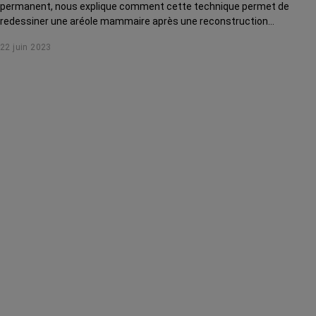
permanent, nous explique comment cette technique permet de
redessiner une aréole mammaire après une reconstruction
mammaire, étoffer un sourcil clairsemé à la suite d'une
22 juin 2023
chimiothérapie, atténuer une cicatrice de chirurgie...