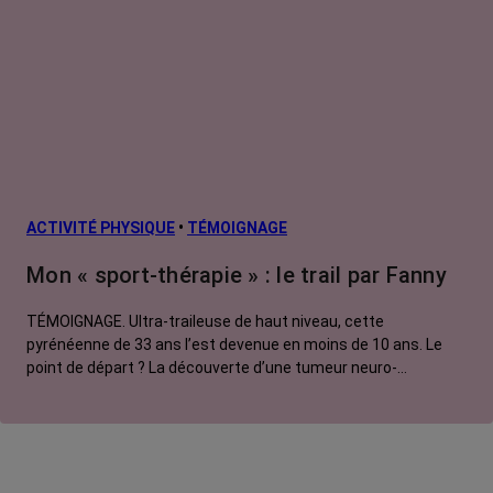
ACTIVITÉ PHYSIQUE
•
TÉMOIGNAGE
Mon « sport-thérapie » : le trail par Fanny
TÉMOIGNAGE. Ultra-traileuse de haut niveau, cette
pyrénéenne de 33 ans l’est devenue en moins de 10 ans. Le
point de départ ? La découverte d’une tumeur neuro-
endocrine sur son poumon gauche. On le lui retire. Commence
alors un long parcours pour récupérer sa mobilité, son souffle,
sa vie. Un défi qu’elle va mener au pas de course !