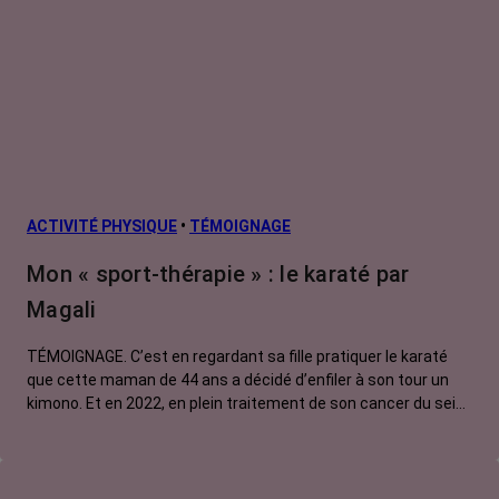
ACTIVITÉ PHYSIQUE
•
TÉMOIGNAGE
Mon « sport-thérapie » : le karaté par
Magali
TÉMOIGNAGE. C’est en regardant sa fille pratiquer le karaté
que cette maman de 44 ans a décidé d’enfiler à son tour un
kimono. Et en 2022, en plein traitement de son cancer du sein,
elle va réussir à décrocher sa ceinture noire. Un sacré défi !