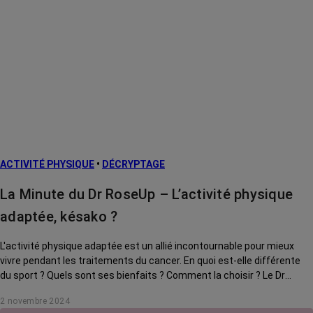
ACTIVITÉ PHYSIQUE
•
DÉCRYPTAGE
La Minute du Dr RoseUp – L’activité physique
adaptée, késako ?
L'activité physique adaptée est un allié incontournable pour mieux
vivre pendant les traitements du cancer. En quoi est-elle différente
du sport ? Quels sont ses bienfaits ? Comment la choisir ? Le Dr
RoseUp, incarné par Gerald Kierzek, vous explique tout !
2 novembre 2024