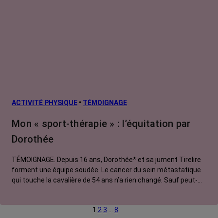
ACTIVITÉ PHYSIQUE
•
TÉMOIGNAGE
Mon « sport-thérapie » : l’équitation par
Dorothée
TÉMOIGNAGE. Depuis 16 ans, Dorothée* et sa jument Tirelire
forment une équipe soudée. Le cancer du sein métastatique
qui touche la cavalière de 54 ans n’a rien changé. Sauf peut-
être une chose : c’est Tirelire qui prend maintenant soin de
Dorothée.
1
2
3
…
8