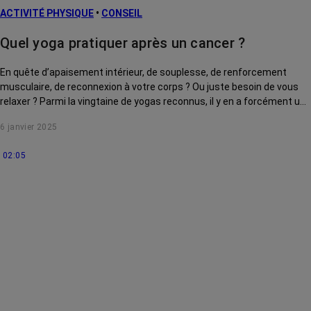
ACTIVITÉ PHYSIQUE
•
CONSEIL
Quel yoga pratiquer après un cancer ?
En quête d’apaisement intérieur, de souplesse, de renforcement
musculaire, de reconnexion à votre corps ? Ou juste besoin de vous
relaxer ? Parmi la vingtaine de yogas reconnus, il y en a forcément un
qui vous correspond. En voici quatre, tout doux et aux bienfaits
6 janvier 2025
notoires...
02:05