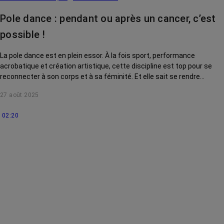
Pole dance : pendant ou après un cancer, c’est
possible !
La pole dance est en plein essor. À la fois sport, performance
acrobatique et création artistique, cette discipline est top pour se
reconnecter à son corps et à sa féminité. Et elle sait se rendre
accessible à toutes, même après ou pendant un cancer !
27 août 2025
Démonstration.
02:20