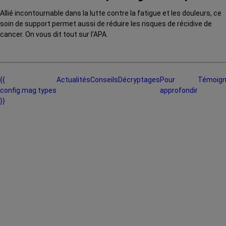
Allié incontournable dans la lutte contre la fatigue et les douleurs, ce
soin de support permet aussi de réduire les risques de récidive de
cancer. On vous dit tout sur l’APA.
{{
Actualités
Conseils
Décryptages
Pour
Témoig
config.mag.types
approfondir
}}