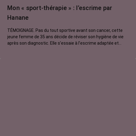
Mon « sport-thérapie » : l’escrime par
Hanane
TÉMOIGNAGE. Pas du tout sportive avant son cancer, cette
jeune femme de 35 ans décide de réviser son hygiène de vie
après son diagnostic. Elle s’essaie à l’escrime adaptée et
découvre que manier l’épée fait autant transpirer que
travailler ses méninges !